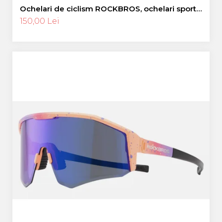
Ochelari de ciclism ROCKBROS, ochelari sport,
ramă fotocromatică TR polarizată, unisex
150,00 Lei