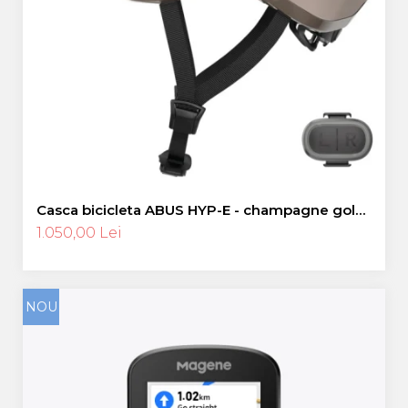
Casca bicicleta ABUS HYP-E - champagne gold
- M (54-58 cm)
1.050,00 Lei
NOU