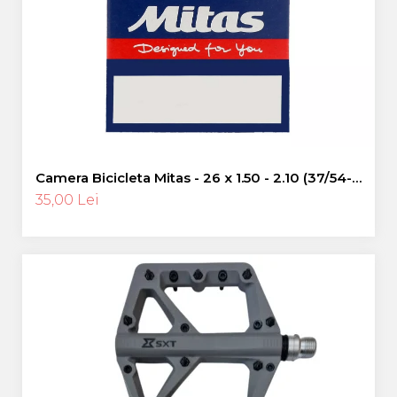
Pinioane
Portbagaje
Placute Frana
Saboti De Frana
Schimbatoare Viteze
Scule Bicicleta
Sei Bicicleta
Camera Bicicleta Mitas - 26 x 1.50 - 2.10 (37/54-
559), FV47
35,00 Lei