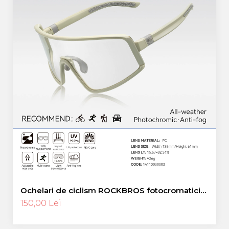
Ochelari de ciclism ROCKBROS fotocromatici
anti-aburire UV400 reglabili
150,00 Lei