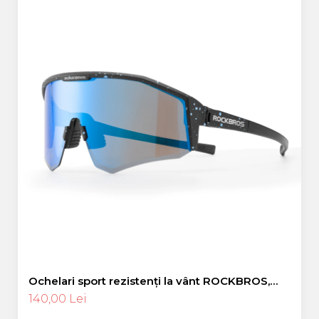
Ochelari sport rezistenți la vânt ROCKBROS,
polarizați pentru ciclism, ochelari de soare
140,00 Lei
pentru exterior