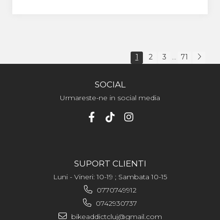
1
2
3
71
...
SOCIAL
Urmareste-ne in social media
SUPORT CLIENTI
Luni - Vineri: 10-19 ; Sambata 10-15
0770749912
0742930737
bikeaddictcluj@gmail.com