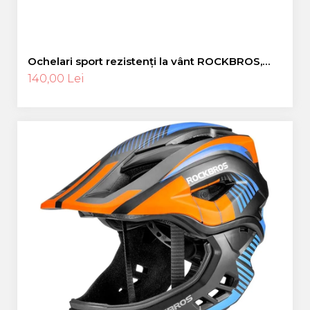
Ochelari sport rezistenți la vânt ROCKBROS,
ochelari polarizați pentru ciclism, ochelari de
140,00 Lei
soare pentru exterior -