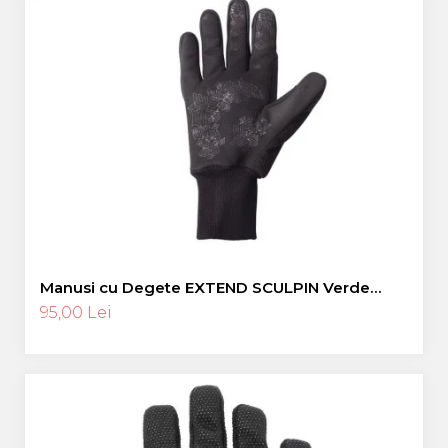
Manusi cu Degete EXTEND SCULPIN Verde
Neon L
95,00 Lei