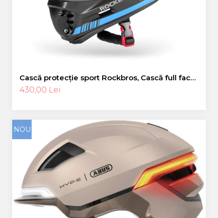
Cască protecție sport Rockbros, Cască full face,
albastru 55-58 cm
430,00 Lei
NOU