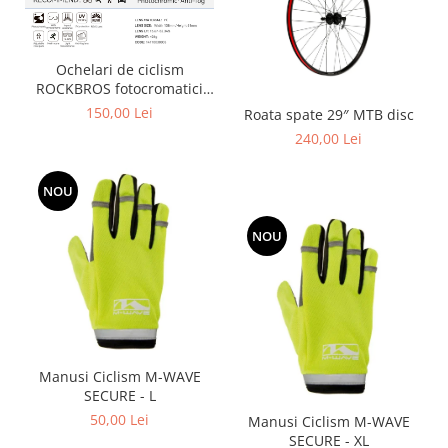
Ochelari de ciclism
ROCKBROS fotocromatici
anti-aburire UV400 reglabili
150,00 Lei
Roata spate 29″ MTB disc
240,00 Lei
NOU
NOU
Manusi Ciclism M-WAVE
SECURE - L
50,00 Lei
Manusi Ciclism M-WAVE
SECURE - XL