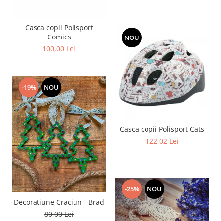
Casca copii Polisport
Comics
NOU
100,00 Lei
-19%
NOU
Casca copii Polisport Cats
122,02 Lei
-25%
NOU
Decoratiune Craciun - Brad
80,00 Lei