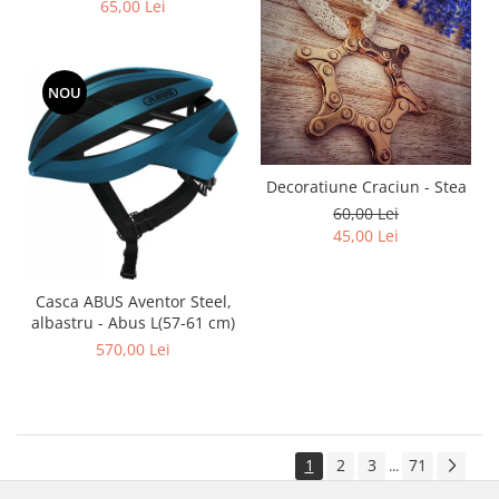
65,00 Lei
NOU
Decoratiune Craciun - Stea
60,00 Lei
45,00 Lei
Casca ABUS Aventor Steel,
albastru - Abus L(57-61 cm)
570,00 Lei
1
2
3
71
...