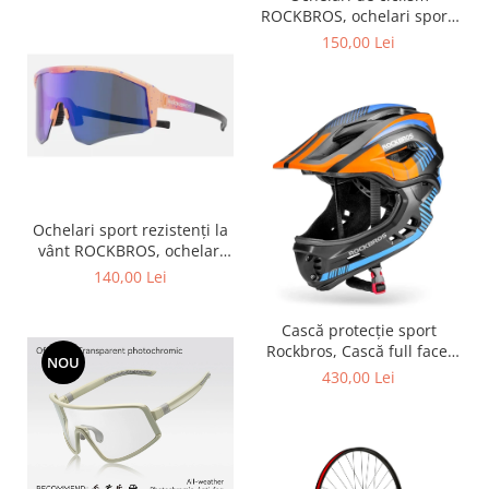
ROCKBROS, ochelari sport,
ramă fotocromatică TR
150,00 Lei
polarizată, unisex
Ochelari sport rezistenți la
vânt ROCKBROS, ochelari
polarizați pentru ciclism,
140,00 Lei
ochelari de soare pentru
exterior -
Cască protecție sport
Rockbros, Cască full face,
NOU
albastru 55-58 cm
430,00 Lei