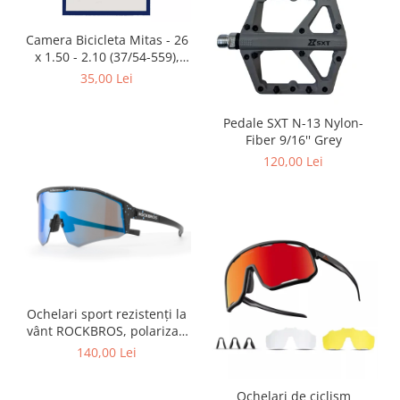
Placute Frana
Saboti de frana
Camera Bicicleta Mitas - 26
Schimbatoare viteze
x 1.50 - 2.10 (37/54-559),
FV47
35,00 Lei
Scule bicicleta
Sei bicicleta
Pedale SXT N-13 Nylon-
Fiber 9/16'' Grey
120,00 Lei
Ochelari sport rezistenți la
vânt ROCKBROS, polarizați
pentru ciclism, ochelari de
140,00 Lei
soare pentru exterior
Ochelari de ciclism