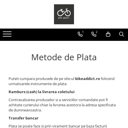
Biciclete
Piese
Accesorii
Echipamente
Biciclete
Angrenaje pedaliere
Antifurturi
Manusi
1
2
Biciclete COPII
Anvelope
Aparatori noroi
Casti
Biciclete ADULTI
Butuci roti
Bidoane
Casti ADULTI
Metode de Plata
Casti COPII
Disc frana
Genti/Borsete cadru
Casti FULL FACE
Fond,Banda,Janta
Intretinere bicicleta
Ochelari
Frane
Kilometraje , ceasuri , GPS
Puteti cumpara produsele de pe site-ul
bikeaddict.ro
folosind
Pantaloni
Manete
Lumini/Far
urmatoarele instrumente de plata:
Tricouri/Bluze
Ramburs (cash) la livrarea coletului
Mansoane
Pompe
Contravaloarea produselor si a serviciilor comandate pot fi
Pedale
Reflectorizante
achitate curierului chiar la livrarea acestora la adresa specificata
de dumneavoastra.
Pedale Spd
Scaune Copii
Transfer bancar
Pinioane
Portbagaje
Plata se poate face si prin virament bancar pe baza facturii