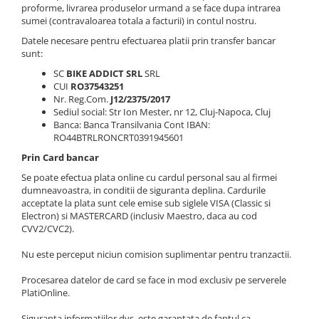
Placute Frana
proforme, livrarea produselor urmand a se face dupa intrarea
sumei (contravaloarea totala a facturii) in contul nostru.
Saboti de frana
Datele necesare pentru efectuarea platii prin transfer bancar
Schimbatoare viteze
sunt:
Scule bicicleta
SC
BIKE ADDICT SRL
SRL
CUI
RO37543251
Sei bicicleta
Nr. Reg.Com.
J12/2375/2017
Sediul social: Str Ion Mester, nr 12, Cluj-Napoca, Cluj
Banca: Banca Transilvania Cont IBAN:
RO44BTRLRONCRT0391945601
Prin Card bancar
Se poate efectua plata online cu cardul personal sau al firmei
dumneavoastra, in conditii de siguranta deplina. Cardurile
acceptate la plata sunt cele emise sub siglele VISA (Classic si
Electron) si MASTERCARD (inclusiv Maestro, daca au cod
CVV2/CVC2).
Nu este perceput niciun comision suplimentar pentru tranzactii.
Procesarea datelor de card se face in mod exclusiv pe serverele
PlatiOnline.
Siguranta informatiilor dvs. este garantata de faptul ca