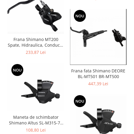
Conducta 1000mm
NOU
Frana Shimano MT200
Spate, Hidraulica, Conducta
1700mm
233,87 Lei
NOU
Frana fata Shimano DEORE
BL-MT501 BR-MT500
447,39 Lei
NOU
Maneta de schimbator
Shimano Altus SL-M315-7R
Dreapta, 7v 2050mm
108,80 Lei