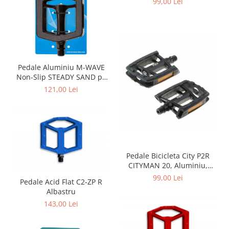
99,00 Lei
AM, 1000007740809
Pedale Aluminiu M-WAVE
Non-Slip STEADY SAND pe
Rulmenti
121,00 Lei
Pedale Bicicleta City P2R
CITYMAN 20, Aluminiu,
Negru
99,00 Lei
Pedale Acid Flat C2-ZP R
Albastru
143,00 Lei