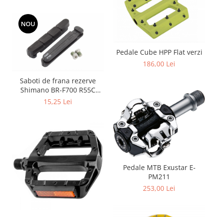
NOU
Pedale Cube HPP Flat verzi
186,00 Lei
Saboti de frana rezerve
Shimano BR-F700 R55C
(incl. suruburi de fixare 1
15,25 Lei
per.)
Pedale MTB Exustar E-
PM211
253,00 Lei