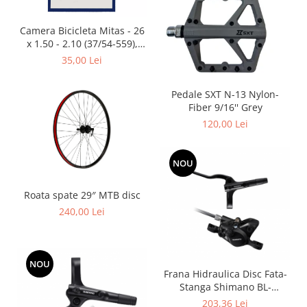
Placute Frana
Saboti de frana
Camera Bicicleta Mitas - 26
Schimbatoare viteze
x 1.50 - 2.10 (37/54-559),
FV47
35,00 Lei
Scule bicicleta
Sei bicicleta
Pedale SXT N-13 Nylon-
Fiber 9/16'' Grey
120,00 Lei
NOU
Roata spate 29″ MTB disc
240,00 Lei
NOU
Frana Hidraulica Disc Fata-
Stanga Shimano BL-
MT200(l) BR-MT200(f),
203,36 Lei