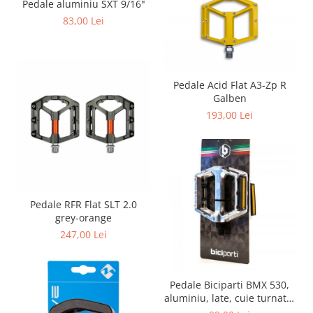
Pedale aluminiu SXT 9/16"
83,00 Lei
Pedale Acid Flat A3-Zp R
Galben
193,00 Lei
Pedale RFR Flat SLT 2.0
grey-orange
247,00 Lei
Pedale Biciparti BMX 530,
aluminiu, late, cuie turnate,
reflectorizante, argintiu,