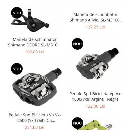
stainless OGD
NOU
Maneta de schimbator
Shimano Alivio, SL-M3100-
R, partea dreapta, 9
137,27 Lei
viteze,2050mm
Maneta de schimbator
NOU
Shimano DEORE SL-M5100-
R dreapta 11 vit,2050 mm
162,69 Lei
NOU
Pedale Spd Bicicleta Vp Vx-
1000(Vxe) Argintii Negre
132,00 Lei
Pedale Spd Bicicleta Vp Vx-
2500 (Vx Trail), Cu
NOU
Platforma, Argintii Negre
231,00 Lei