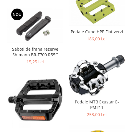
NOU
Pedale Cube HPP Flat verzi
186,00 Lei
Saboti de frana rezerve
Shimano BR-F700 R55C
(incl. suruburi de fixare 1
15,25 Lei
per.)
Pedale MTB Exustar E-
PM211
253,00 Lei