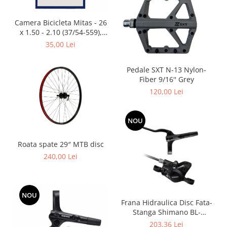
Placute Frana
Saboti de frana
Camera Bicicleta Mitas - 26
Schimbatoare viteze
x 1.50 - 2.10 (37/54-559),
FV47
35,00 Lei
Scule bicicleta
Sei bicicleta
Pedale SXT N-13 Nylon-
Fiber 9/16'' Grey
120,00 Lei
NOU
Roata spate 29″ MTB disc
240,00 Lei
NOU
Frana Hidraulica Disc Fata-
Stanga Shimano BL-
MT200(l) BR-MT200(f),
203,36 Lei