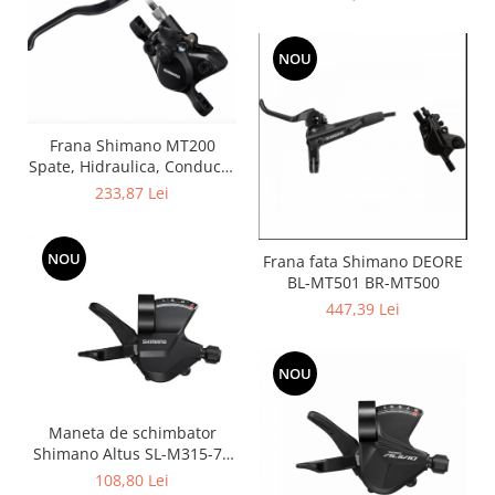
Conducta 1000mm
NOU
Frana Shimano MT200
Spate, Hidraulica, Conducta
1700mm
233,87 Lei
NOU
Frana fata Shimano DEORE
BL-MT501 BR-MT500
447,39 Lei
NOU
Maneta de schimbator
Shimano Altus SL-M315-7R
Dreapta, 7v 2050mm
108,80 Lei