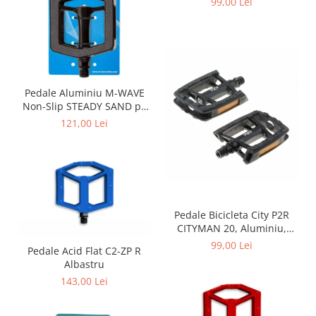
99,00 Lei
AM, 1000007740809
Pedale Aluminiu M-WAVE
Non-Slip STEADY SAND pe
Rulmenti
121,00 Lei
Pedale Bicicleta City P2R
CITYMAN 20, Aluminiu,
Negru
99,00 Lei
Pedale Acid Flat C2-ZP R
Albastru
143,00 Lei