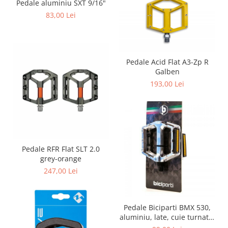
Pedale aluminiu SXT 9/16"
83,00 Lei
Pedale Acid Flat A3-Zp R
Galben
193,00 Lei
Pedale RFR Flat SLT 2.0
grey-orange
247,00 Lei
Pedale Biciparti BMX 530,
aluminiu, late, cuie turnate,
reflectorizante, argintiu,