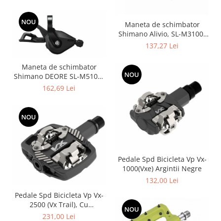
stainless OGD
NOU
Maneta de schimbator
Shimano Alivio, SL-M3100-
R, partea dreapta, 9
137,27 Lei
viteze,2050mm
Maneta de schimbator
NOU
Shimano DEORE SL-M5100-
R dreapta 11 vit,2050 mm
162,69 Lei
NOU
Pedale Spd Bicicleta Vp Vx-
1000(Vxe) Argintii Negre
132,00 Lei
Pedale Spd Bicicleta Vp Vx-
2500 (Vx Trail), Cu
NOU
Platforma, Argintii Negre
231,00 Lei