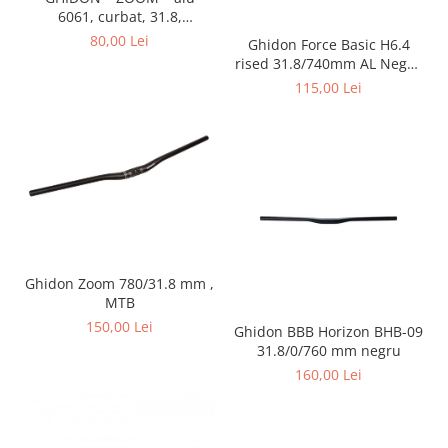
Placute Frana
6061, curbat, 31.8,
Saboti de frana
700x10x20, negru
80,00 Lei
Ghidon Force Basic H6.4
Schimbatoare viteze
rised 31.8/740mm AL Negru
Mat
115,00 Lei
Scule bicicleta
Sei bicicleta
Ghidon Zoom 780/31.8 mm ,
MTB
150,00 Lei
Ghidon BBB Horizon BHB-09
31.8/0/760 mm negru
160,00 Lei