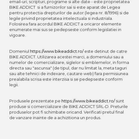
email-uri, scripturi, programe si alte date - este proprietatea
BIKE ADDICT si a furnizorilor sai si este aparat de Legea
pentru protectia drepturilor de autor (legea nr. 8/1996) si de
legile privind proprietatea intelectuala si industriala.
Folosirea fara acordul BIKE ADDICT a oricaror elemente
enumerate mai sus se pedepseste conform legislatiei in
vigoare.
Domeniul
https://www.bikeaddict.ro/
este detinut de catre
BIKE ADDICT. Utilizarea acestei marci, a domeniului sau a
numelor de comercializare, siglelor si emblemelor, in forma
directa sau "ascunsa" (de tipul, dar nu limitat la, meta taguri
sau alte tehnici de indexare, cautare web) fara permisiunea
prealabila scrisa este interzisa si se pedepseste conform
legii.
Produsele prezentate pe
https://www.bikeaddict.ro/
sunt
produse si comercializare de BIKE ADDICT SRL-D. Preturile
produselor pot fi schimbate oricand. Verificati pretul final
de vanzare inainte de a achizitiona un produs.