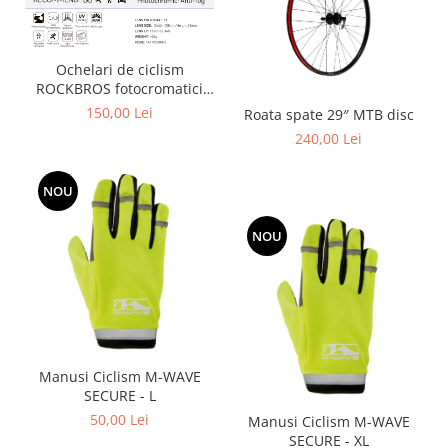
Ochelari de ciclism
ROCKBROS fotocromatici
anti-aburire UV400 reglabili
150,00 Lei
Roata spate 29″ MTB disc
240,00 Lei
NOU
NOU
Manusi Ciclism M-WAVE
SECURE - L
50,00 Lei
Manusi Ciclism M-WAVE
SECURE - XL