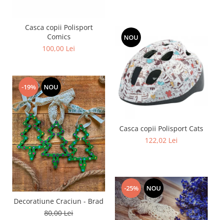
Casca copii Polisport
Comics
NOU
100,00 Lei
-19%
NOU
Casca copii Polisport Cats
122,02 Lei
-25%
NOU
Decoratiune Craciun - Brad
80,00 Lei