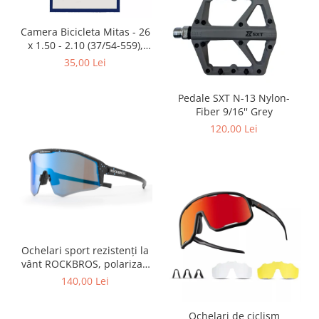
Placute Frana
Saboti de frana
Camera Bicicleta Mitas - 26
Schimbatoare viteze
x 1.50 - 2.10 (37/54-559),
FV47
35,00 Lei
Scule bicicleta
Sei bicicleta
Pedale SXT N-13 Nylon-
Fiber 9/16'' Grey
120,00 Lei
Ochelari sport rezistenți la
vânt ROCKBROS, polarizați
pentru ciclism, ochelari de
140,00 Lei
soare pentru exterior
Ochelari de ciclism