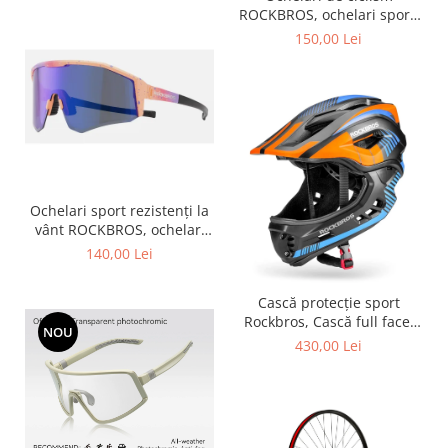
ROCKBROS, ochelari sport,
ramă fotocromatică TR
150,00 Lei
polarizată, unisex
Ochelari sport rezistenți la
vânt ROCKBROS, ochelari
polarizați pentru ciclism,
140,00 Lei
ochelari de soare pentru
exterior -
Cască protecție sport
Rockbros, Cască full face,
NOU
albastru 55-58 cm
430,00 Lei