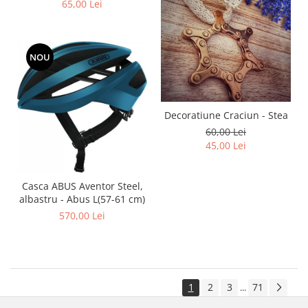
65,00 Lei
NOU
Decoratiune Craciun - Stea
60,00 Lei
45,00 Lei
Casca ABUS Aventor Steel,
albastru - Abus L(57-61 cm)
570,00 Lei
1
2
3
71
...