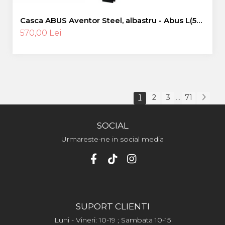
Casca ABUS Aventor Steel, albastru - Abus L(57-
61 cm)
570,00 Lei
1
2
3
71
...
SOCIAL
Urmareste-ne in social media
SUPORT CLIENTI
Luni - Vineri: 10-19 ; Sambata 10-15