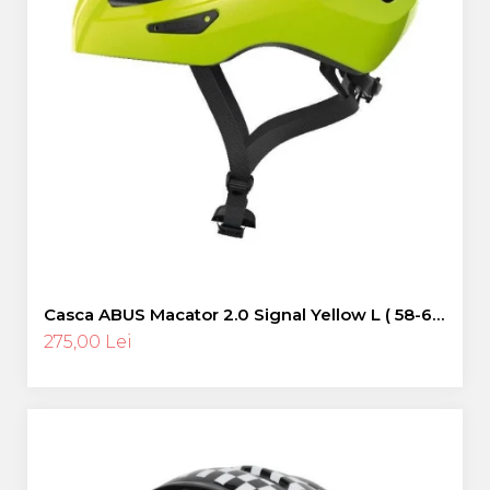
Casca ABUS Macator 2.0 Signal Yellow L ( 58-62
cm)
275,00 Lei