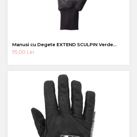
Manusi cu Degete EXTEND SCULPIN Verde
Neon L
95,00 Lei