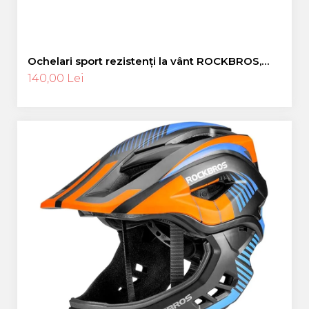
Ochelari sport rezistenți la vânt ROCKBROS,
ochelari polarizați pentru ciclism, ochelari de
140,00 Lei
soare pentru exterior -