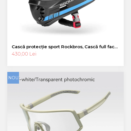
Cască protecție sport Rockbros, Cască full face,
albastru 55-58 cm
430,00 Lei
NOU