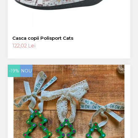
Casca copii Polisport Cats
122,02 Lei
-19%
NOU