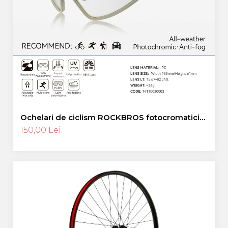
Ochelari de ciclism ROCKBROS fotocromatici
anti-aburire UV400 reglabili
150,00 Lei