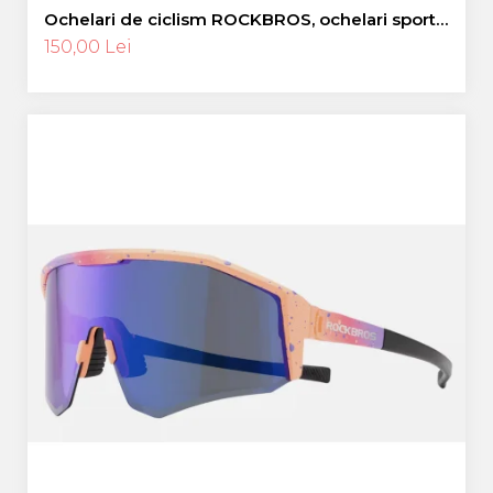
Ochelari de ciclism ROCKBROS, ochelari sport,
ramă fotocromatică TR polarizată, unisex
150,00 Lei