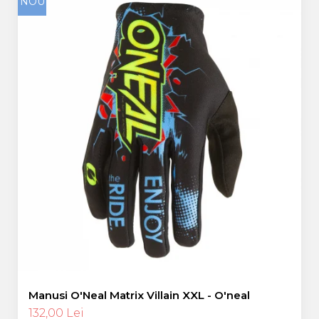
NOU
Manusi O'Neal Matrix Villain XXL - O'neal
132,00 Lei