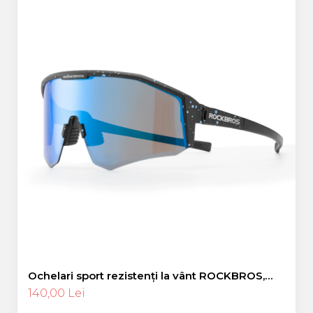
Ochelari sport rezistenți la vânt ROCKBROS,
polarizați pentru ciclism, ochelari de soare
140,00 Lei
pentru exterior