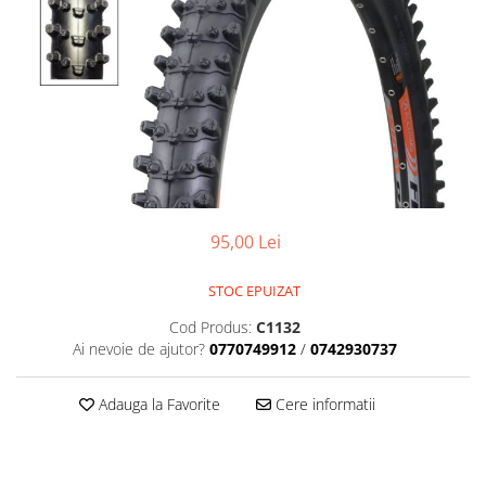
Placute Frana
Saboti de frana
Schimbatoare viteze
Scule bicicleta
Sei bicicleta
95,00 Lei
STOC EPUIZAT
Cod Produs:
C1132
Ai nevoie de ajutor?
0770749912
/
0742930737
Adauga la Favorite
Cere informatii