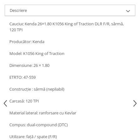
Descriere
Cauciuc Kenda 26×1.80 K1056 King of Traction DLR F/R, sârmă,
120 TPI
Producător: Kenda
Model: K1056 King of Traction
Dimensiune: 26 × 1.80
ETRTO: 47-559
Construcție : sârmă (nepliabil)
Carcasă: 120 TPI
Material lateral: ranforsare cu Kevlar
Compus: dual-compound (DTC)
Utilizare: față / spate (F/R)