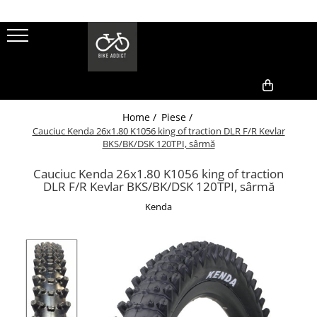
Biciclete
Piese
Accesorii
Echipamente
Biciclete
Angrenaje pedaliere
Antifurturi
Manusi
Biciclete COPII
Anvelope
Aparatori noroi
Casti
1
2
0,00
Biciclete ADULTI
Home /
Piese /
Butuci roti
Bidoane
Casti ADULTI
Cauciuc Kenda 26x1.80 K1056 king of traction DLR F/R Kevlar
Casti COPII
Disc frana
Genti/Borsete cadru
BKS/BK/DSK 120TPI, sârmă
Casti FULL FACE
Fond,Banda,Janta
Intretinere bicicleta
Cauciuc Kenda 26x1.80 K1056 king of traction
Ochelari
DLR F/R Kevlar BKS/BK/DSK 120TPI, sârmă
Frane
Kilometraje , ceasuri , GPS
Pantaloni
Kenda
Manete
Lumini/Far
Tricouri/Bluze
Mansoane
Pompe
Pedale
Reflectorizante
Pedale Spd
Scaune Copii
Pinioane
Portbagaje