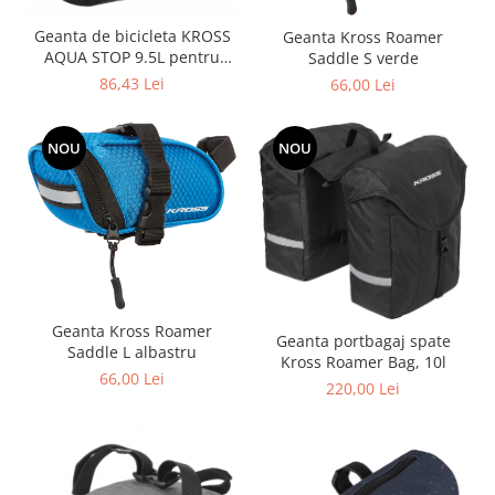
Placute Frana
Saboti de frana
Geanta de bicicleta KROSS
Geanta Kross Roamer
AQUA STOP 9.5L pentru
Saddle S verde
Schimbatoare viteze
ghidon
86,43 Lei
66,00 Lei
Scule bicicleta
Sei bicicleta
NOU
NOU
Geanta Kross Roamer
Geanta portbagaj spate
Saddle L albastru
Kross Roamer Bag, 10l
66,00 Lei
220,00 Lei