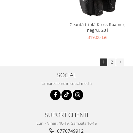
Geantă triplă Kross Roamer,
negru, 20 l
319,00 Lei
1
2
SOCIAL
Urmareste-ne in social media
SUPORT CLIENTI
Luni - Vineri: 10-19 ; Sambata 10-15
0770749912