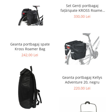
Set Genți portbagaj
față/spate KROSS Roamer
Universal Pannier 12L,
330,00 Lei
Negru
Geanta portbagaj spate
Kross Roamer Bag
242,00 Lei
Geanta portbagaj Kellys
Adventure 20, negru
220,00 Lei