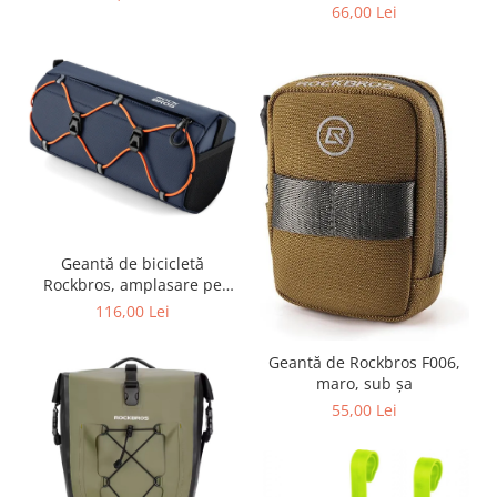
66,00 Lei
Geantă de bicicletă
Rockbros, amplasare pe
ghidon, 2,2 l, impermeabilă,
116,00 Lei
cu bandă elastică
Geantă de Rockbros F006,
maro, sub șa
55,00 Lei