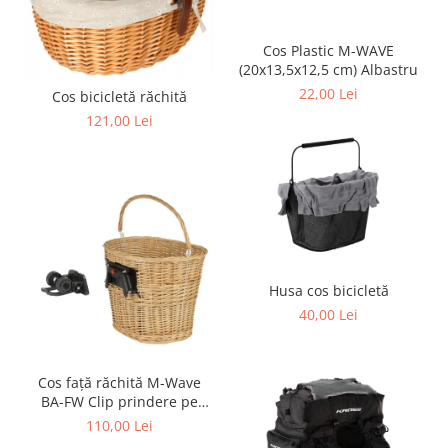
Cos Plastic M-WAVE
(20x13,5x12,5 cm) Albastru
22,00 Lei
Cos bicicletă răchită
121,00 Lei
Husa cos bicicletă
40,00 Lei
Cos față răchită M-Wave
BA-FW Clip prindere pe
ghidon
110,00 Lei