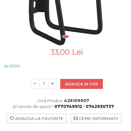
Pinioane
Portbagaje
Placute Frana
Saboti De Frana
Schimbatoare Viteze
Scule Bicicleta
33,00 Lei
Sei Bicicleta
IN STOC
ADAUGA IN COS
Cod Produs:
426109907
Ai nevoie de ajutor?
0770749912
/
0742930737
ADAUGA LA FAVORITE
CERE INFORMATII