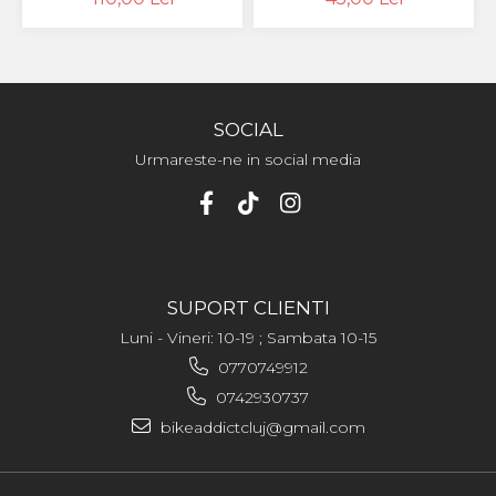
- CONCEPUT SPECIAL
PENTRU BICICLETE
ELCTRICE E-BIKE - WET
- 50ML
SOCIAL
Urmareste-ne in social media
SUPORT CLIENTI
Luni - Vineri: 10-19 ; Sambata 10-15
0770749912
0742930737
bikeaddictcluj@gmail.com