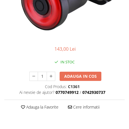
Placute Frana
Saboti de frana
Schimbatoare viteze
Scule bicicleta
Sei bicicleta
143,00 Lei
IN STOC
ADAUGA IN COS
Cod Produs:
C1361
Ai nevoie de ajutor?
0770749912
/
0742930737
Adauga la Favorite
Cere informatii