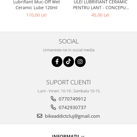
Lubrifiant Muc-Off Wet
ULEI LUBRIFIANT CERAMIC
Ceramic Lube 120ml
PENTRU LANT - CONCEPUT
SPECIAL PENTRU BICICLETE
110,00 Lei
45,00 Lei
ELCTRICE E-BIKE - WET -
50ML
SOCIAL
Urmareste-ne in social media
SUPORT CLIENTI
Luni - Vineri: 10-19 ; Sambata 10-15
0770749912
0742930737
bikeaddictcluj@gmail.com
INFORMATII