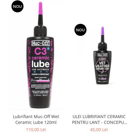
NOU
NOU
Lubrifiant Muc-Off Wet
ULEI LUBRIFIANT CERAMIC
Ceramic Lube 120ml
PENTRU LANT - CONCEPUT
SPECIAL PENTRU BICICLETE
110,00 Lei
45,00 Lei
ELCTRICE E-BIKE - WET -