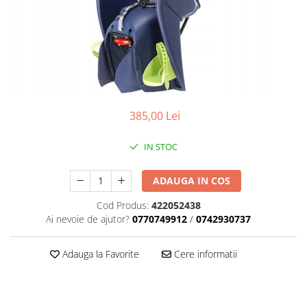
Placute Frana
Saboti de frana
Schimbatoare viteze
Scule bicicleta
Sei bicicleta
385,00 Lei
IN STOC
ADAUGA IN COS
Cod Produs:
422052438
Ai nevoie de ajutor?
0770749912
/
0742930737
Adauga la Favorite
Cere informatii