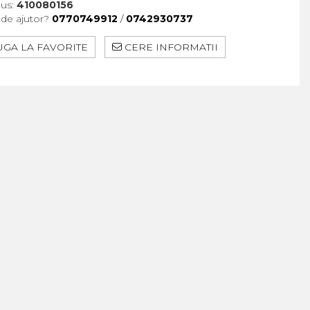
us:
410080156
 de ajutor?
0770749912
/
0742930737
GA LA FAVORITE
CERE INFORMATII