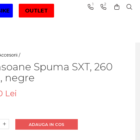
1
2
BIKE
OUTLET
Accesorii /
soane Spuma SXT, 260
 negre
0 Lei
ADAUGA IN COS