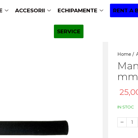
E
ACCESORII
ECHIPAMENTE
RENT A 
SERVICE
Home /
Man
mm,
25,0
IN STOC