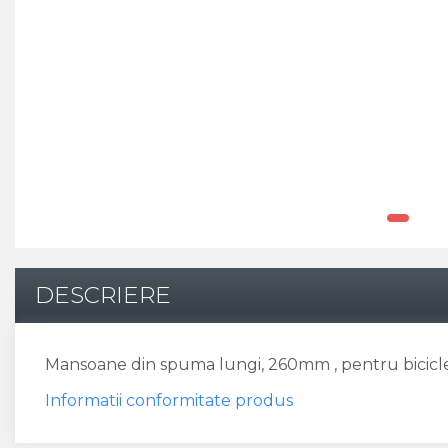
Pinioane
Portbagaje
Placute Frana
Saboti De Frana
Schimbatoare Viteze
Scule Bicicleta
Sei Bicicleta
DESCRIERE
Mansoane din spuma lungi, 260mm , pentru bicicle
Informatii conformitate produs