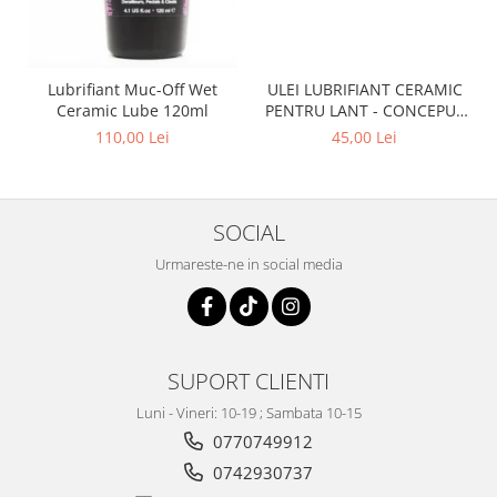
Lubrifiant Muc-Off Wet
ULEI LUBRIFIANT CERAMIC
Ceramic Lube 120ml
PENTRU LANT - CONCEPUT
SPECIAL PENTRU BICICLETE
110,00 Lei
45,00 Lei
ELCTRICE E-BIKE - WET -
50ML
SOCIAL
Urmareste-ne in social media
SUPORT CLIENTI
Luni - Vineri: 10-19 ; Sambata 10-15
0770749912
0742930737