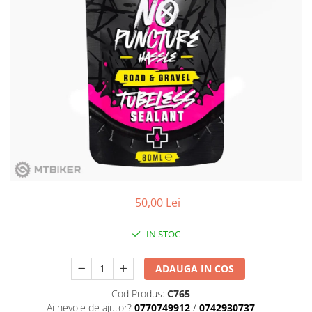
Placute Frana
Saboti de frana
Schimbatoare viteze
Scule bicicleta
Sei bicicleta
50,00 Lei
IN STOC
ADAUGA IN COS
Cod Produs:
C765
Ai nevoie de ajutor?
0770749912
/
0742930737