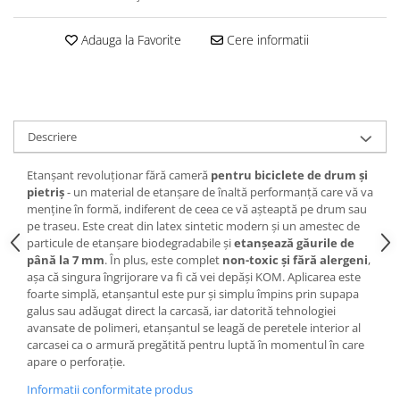
Adauga la Favorite
Cere informatii
Descriere
Etanșant revoluționar fără cameră
pentru biciclete de drum și
pietriș
- un material de etanșare de înaltă performanță care vă va
menține în formă, indiferent de ceea ce vă așteaptă pe drum sau
pe traseu. Este creat din latex sintetic modern și un amestec de
particule de etanșare biodegradabile și
etanșează găurile de
până la 7 mm
. În plus, este complet
non-toxic și fără alergeni
,
așa că singura îngrijorare va fi că vei depăși KOM. Aplicarea este
foarte simplă, etanșantul este pur și simplu împins prin supapa
galus sau adăugat direct la carcasă, iar datorită tehnologiei
avansate de polimeri, etanșantul se leagă de peretele interior al
carcasei ca o armură pregătită pentru luptă în momentul în care
apare o perforație.
Informatii conformitate produs