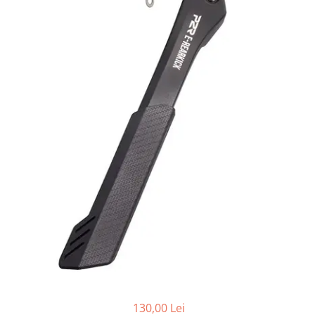
Placute Frana
Saboti de frana
Schimbatoare viteze
Scule bicicleta
Sei bicicleta
130,00 Lei