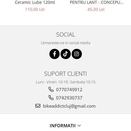
Ceramic Lube 120ml
PENTRU LANT - CONCEPUT
SPECIAL PENTRU BICICLETE
110,00 Lei
45,00 Lei
ELCTRICE E-BIKE - WET -
50ML
SOCIAL
Urmareste-ne in social media
SUPORT CLIENTI
Luni - Vineri: 10-19 ; Sambata 10-15
0770749912
0742930737
bikeaddictcluj@gmail.com
INFORMATII