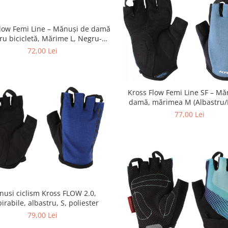
Flow Femi Line – Mănuși de damă
ru bicicletă, Mărime L, Negru-
Turcoaz
72,00 Lei
Kross Flow Femi Line SF – Mă
damă, mărimea M (Albastru/
77,00 Lei
usi ciclism Kross FLOW 2.0,
irabile, albastru, S, poliester
79,00 Lei