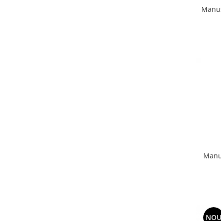
Manus
Manu
NO