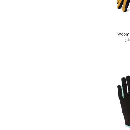
Woom -
gl