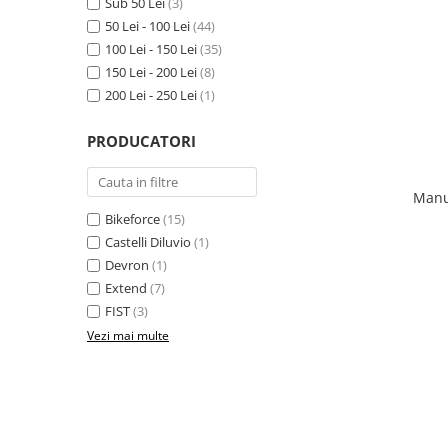
Placute Frana
Sub 50 Lei
(3)
50 Lei - 100 Lei
(44)
Saboti de frana
100 Lei - 150 Lei
(35)
Schimbatoare viteze
150 Lei - 200 Lei
(8)
Scule bicicleta
200 Lei - 250 Lei
(1)
Sei bicicleta
PRODUCATORI
Manu
Bikeforce
(15)
Castelli Diluvio
(1)
Devron
(1)
Extend
(7)
FIST
(3)
Vezi mai multe