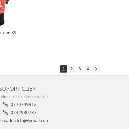
Marime XS
1
2
3
4
SUPORT CLIENTI
- Vineri: 10-19 ; Sambata 10-15
0770749912
0742930737
ikeaddictcluj@gmail.com