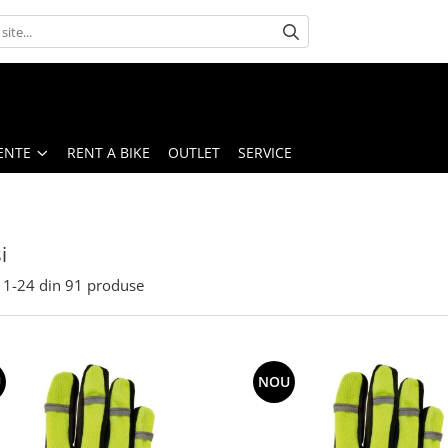
ENTE
RENT A BIKE
OUTLET
SERVICE
i
1-
24
din
91
produse
U
NOU