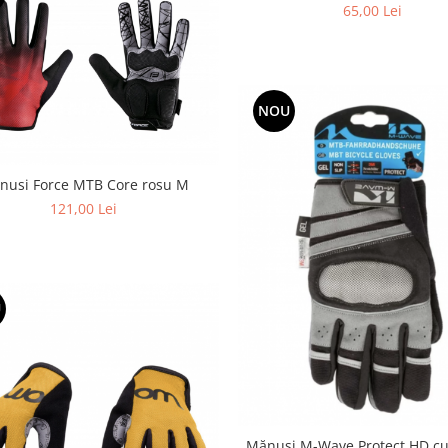
65,00 Lei
NOU
nusi Force MTB Core rosu M
121,00 Lei
U
Mănuși M-Wave Protect HD cu