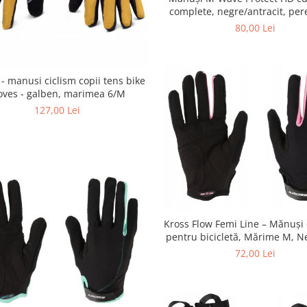
complete, negre/antracit, per
80,00 Lei
 manusi ciclism copii tens bike
oves - galben, marimea 6/M
127,00 Lei
Kross Flow Femi Line – Mănuș
pentru bicicletă, Mărime M, N
72,00 Lei