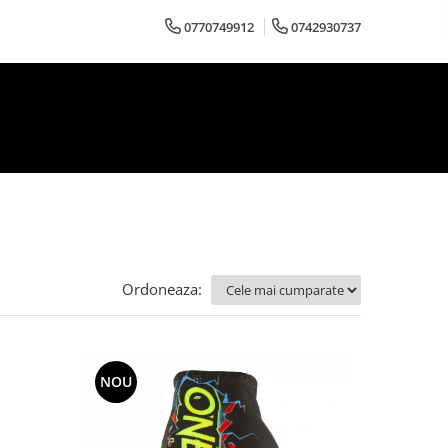
0770749912
0742930737
Ordoneaza:
NOU