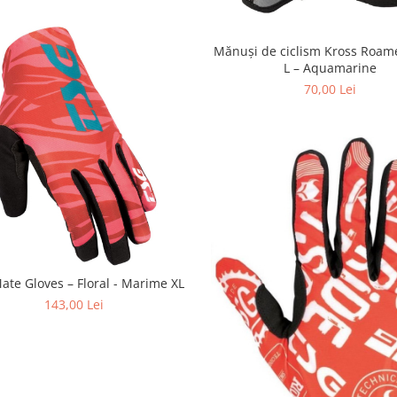
Mănuși de ciclism Kross Roame
L – Aquamarine
70,00 Lei
ate Gloves – Floral - Marime XL
143,00 Lei