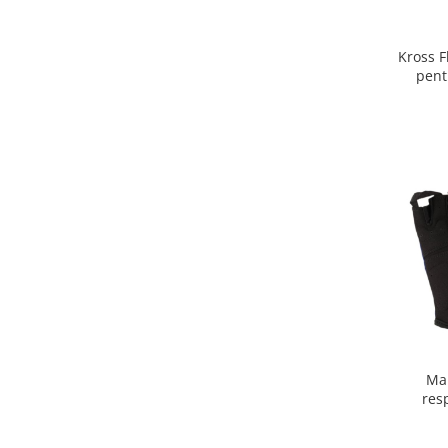
Kross 
pent
Man
resp