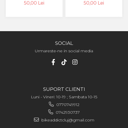
SECURE - L
SECURE - XL
50,00 Lei
50,00 Lei
SOCIAL
Urmareste-ne in social media
SUPORT CLIENTI
Luni - Vineri: 10-19 ; Sambata 10-15
0770749912
0742930737
bikeaddictcluj@gmail.com