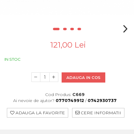
Pinioane
Portbagaje
Placute Frana
Saboti De Frana
Schimbatoare Viteze
121,00 Lei
Scule Bicicleta
Sei Bicicleta
IN STOC
ADAUGA IN COS
Cod Produs:
C669
Ai nevoie de ajutor?
0770749912
/
0742930737
ADAUGA LA FAVORITE
CERE INFORMATII