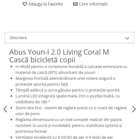
Adauga la Favorite
Cere informatii
Descriere
Abus Youn-I 2.0 Living Coral M
Cască bicicletă copii
In-Mold pentru o conexiune durabilă a carcasei exterioare cu
material de cască (EPS) absorbant de șocuri
Marginea frontală asemănătoare unei viziere asigură o
protecție sporită pentru față
Tâmplă adâncă și zona gâtului pentru o protecție sporită
Lumină LED integrată spate mare, într-o poziție înaltă, cu
vizibilitate de 180 °
Zoom Ace Evo - sistem de reglare precis cu o roată de reglare
ușor de prins
Reglarea dimensiunii cu un inel complet realizat din plastic
rezistent la uzură și modelabil, pentru stabilitate optimă și
potrivirea formei
Ventilație excelentă cu 8 intrări de aer și 9 ieșiri de aer