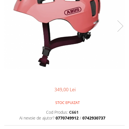
Placute Frana
Saboti de frana
Schimbatoare viteze
Scule bicicleta
Sei bicicleta
349,00 Lei
STOC EPUIZAT
Cod Produs:
C661
Ai nevoie de ajutor?
0770749912
/
0742930737