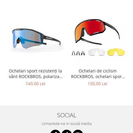
Ochelari sport rezistenți la
Ochelari de ciclism
vânt ROCKBROS, polarizați
ROCKBROS, ochelari sport,
pentru ciclism, ochelari de
ramă fotocromatică TR
140,00 Lei
150,00 Lei
soare pentru exterior
polarizată, unisex
SOCIAL
Urmareste-ne in social media