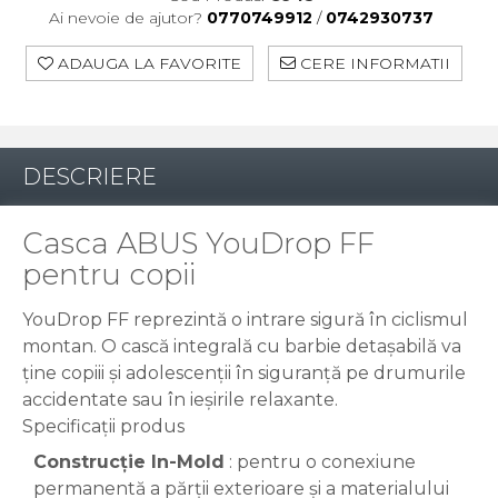
Ai nevoie de ajutor?
0770749912
/
0742930737
ADAUGA LA FAVORITE
CERE INFORMATII
DESCRIERE
Casca ABUS YouDrop FF
pentru copii
YouDrop FF reprezintă o intrare sigură în ciclismul
montan. O cască integrală cu barbie detașabilă va
ține copiii și adolescenții în siguranță pe drumurile
accidentate sau în ieșirile relaxante.
Specificații produs
Construcție In-Mold
: pentru o conexiune
permanentă a părții exterioare și a materialului