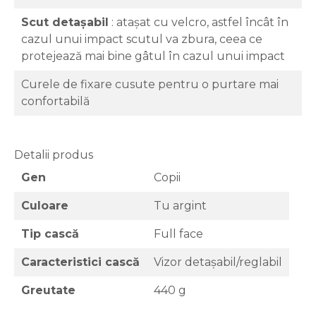
Scut detașabil
: atașat cu velcro, astfel încât în ​​
cazul unui impact scutul va zbura, ceea ce
protejează mai bine gâtul în cazul unui impact
Curele de fixare cusute pentru o purtare mai
confortabilă
Detalii produs
Gen
Copii
Culoare
Tu argint
Tip cască
Full face
Caracteristici cască
Vizor detașabil/reglabil
Greutate
440 g