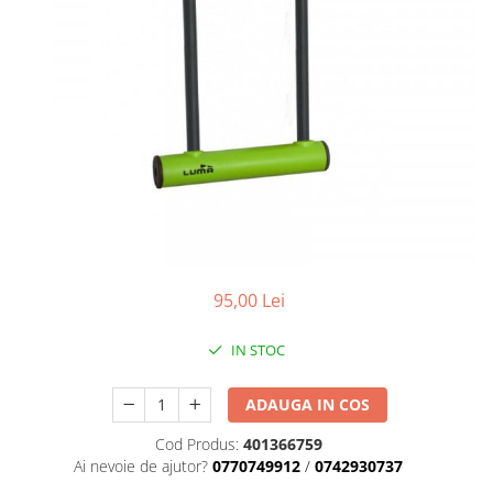
Placute Frana
Saboti de frana
Schimbatoare viteze
Scule bicicleta
Sei bicicleta
95,00 Lei
IN STOC
ADAUGA IN COS
Cod Produs:
401366759
Ai nevoie de ajutor?
0770749912
/
0742930737