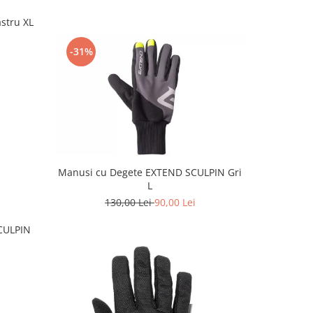
stru XL
-31%
Manusi cu Degete EXTEND SCULPIN Gri
L
130,00 Lei
90,00 Lei
CULPIN