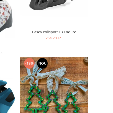
Casca Polisport E3 Enduro
254,20 Lei
ts
-19%
NOU