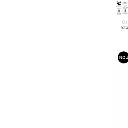
Oc
fot
NO