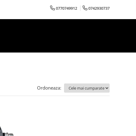
0770749912
0742930737
Ordoneaza: