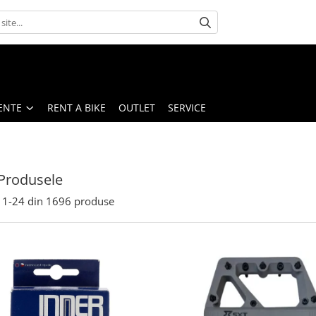
ENTE
RENT A BIKE
OUTLET
SERVICE
Produsele
1-
24
din
1696
produse