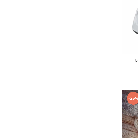
C
-25