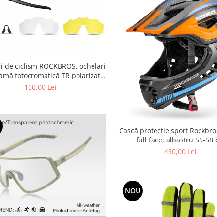
i de ciclism ROCKBROS, ochelari
ramă fotocromatică TR polarizată,
unisex
150,00 Lei
U
Cască protecție sport Rockbro
full face, albastru 55-58
430,00 Lei
NOU