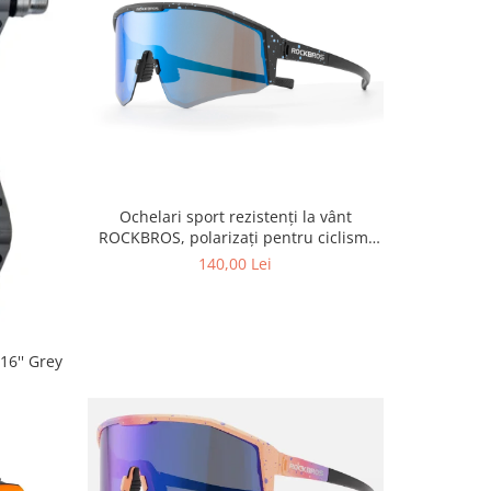
Ochelari sport rezistenți la vânt
ROCKBROS, polarizați pentru ciclism,
ochelari de soare pentru exterior
140,00 Lei
16'' Grey