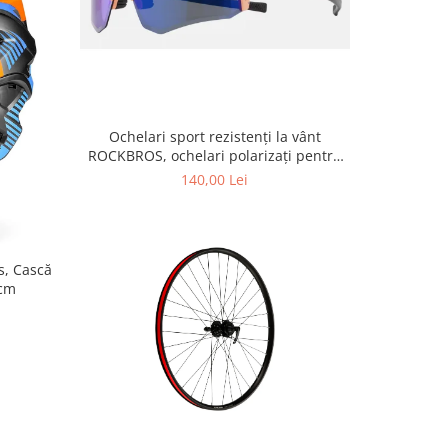
Ochelari sport rezistenți la vânt
ROCKBROS, ochelari polarizați pentru
ciclism, ochelari de soare pentru
140,00 Lei
exterior -
s, Cască
 cm