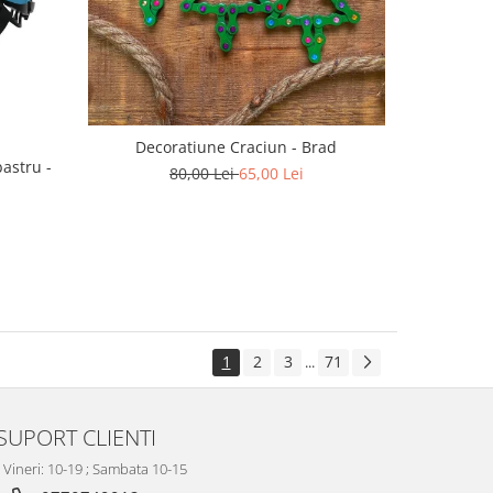
Decoratiune Craciun - Brad
astru -
80,00 Lei
65,00 Lei
1
2
3
71
...
SUPORT CLIENTI
- Vineri: 10-19 ; Sambata 10-15