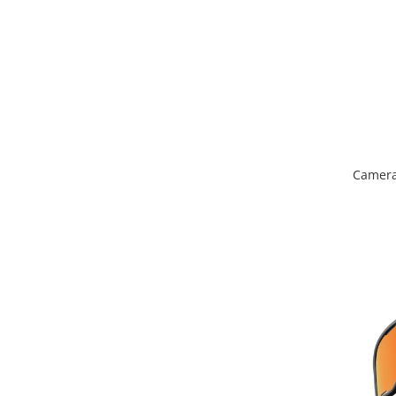
Placute Frana
Saboti de frana
Schimbatoare viteze
Scule bicicleta
Sei bicicleta
Camera 