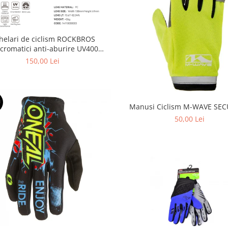
helari de ciclism ROCKBROS
ocromatici anti-aburire UV400
reglabili
150,00 Lei
U
Manusi Ciclism M-WAVE SECU
50,00 Lei