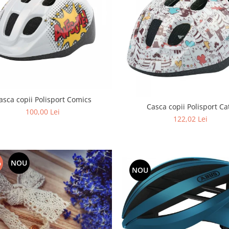
asca copii Polisport Comics
Casca copii Polisport Ca
100,00 Lei
122,02 Lei
%
NOU
NOU