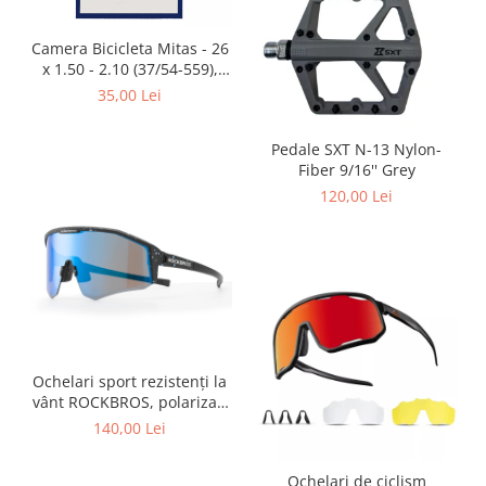
Placute Frana
Saboti de frana
Camera Bicicleta Mitas - 26
Schimbatoare viteze
x 1.50 - 2.10 (37/54-559),
FV47
35,00 Lei
Scule bicicleta
Sei bicicleta
Pedale SXT N-13 Nylon-
Fiber 9/16'' Grey
120,00 Lei
Ochelari sport rezistenți la
vânt ROCKBROS, polarizați
pentru ciclism, ochelari de
140,00 Lei
soare pentru exterior
Ochelari de ciclism