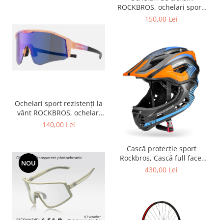
ROCKBROS, ochelari sport,
ramă fotocromatică TR
150,00 Lei
polarizată, unisex
Ochelari sport rezistenți la
vânt ROCKBROS, ochelari
polarizați pentru ciclism,
140,00 Lei
ochelari de soare pentru
exterior -
Cască protecție sport
Rockbros, Cască full face,
NOU
albastru 55-58 cm
430,00 Lei