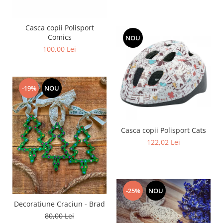
Casca copii Polisport
Comics
NOU
100,00 Lei
-19%
NOU
Casca copii Polisport Cats
122,02 Lei
-25%
NOU
Decoratiune Craciun - Brad
80,00 Lei