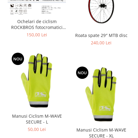
Ochelari de ciclism
ROCKBROS fotocromatici
anti-aburire UV400 reglabili
150,00 Lei
Roata spate 29″ MTB disc
240,00 Lei
NOU
NOU
Manusi Ciclism M-WAVE
SECURE - L
50,00 Lei
Manusi Ciclism M-WAVE
SECURE - XL