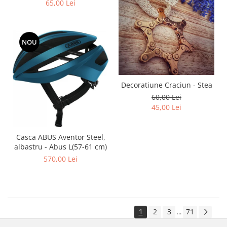
65,00 Lei
NOU
Decoratiune Craciun - Stea
60,00 Lei
45,00 Lei
Casca ABUS Aventor Steel,
albastru - Abus L(57-61 cm)
570,00 Lei
1
2
3
71
...