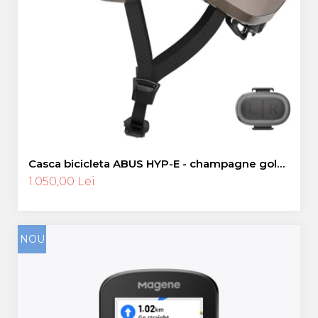
Casca bicicleta ABUS HYP-E - champagne gold
- M (54-58 cm)
1.050,00 Lei
NOU