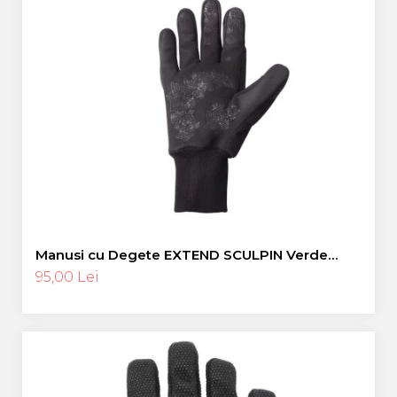
Manusi cu Degete EXTEND SCULPIN Verde
Neon L
95,00 Lei