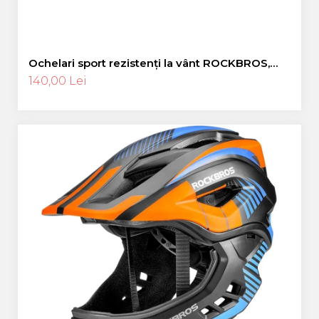
Ochelari sport rezistenți la vânt ROCKBROS,
ochelari polarizați pentru ciclism, ochelari de
140,00 Lei
soare pentru exterior -