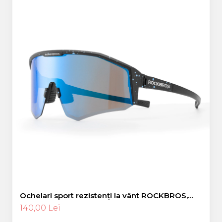
Ochelari sport rezistenți la vânt ROCKBROS,
polarizați pentru ciclism, ochelari de soare
140,00 Lei
pentru exterior