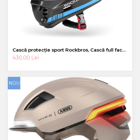
Cască protecție sport Rockbros, Cască full face,
albastru 55-58 cm
430,00 Lei
NOU