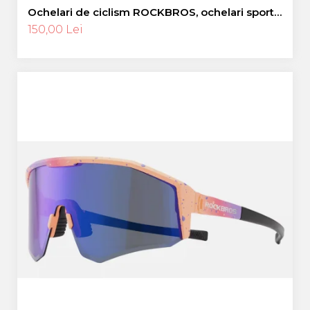
Ochelari de ciclism ROCKBROS, ochelari sport,
ramă fotocromatică TR polarizată, unisex
150,00 Lei