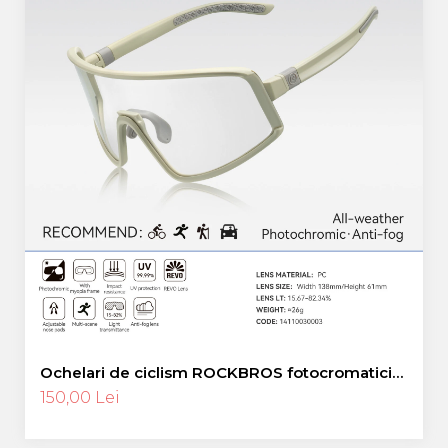
Ochelari de ciclism ROCKBROS fotocromatici
anti-aburire UV400 reglabili
150,00 Lei