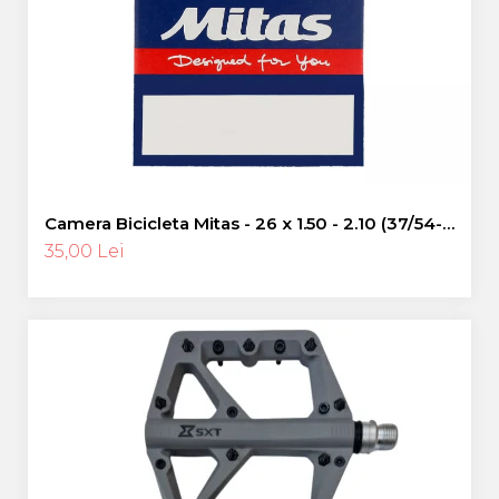
Pinioane
Portbagaje
Placute Frana
Saboti De Frana
Schimbatoare Viteze
Scule Bicicleta
Sei Bicicleta
Camera Bicicleta Mitas - 26 x 1.50 - 2.10 (37/54-
559), FV47
35,00 Lei