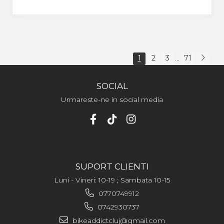
1
2
3
71
...
SOCIAL
Urmareste-ne in social media
SUPORT CLIENTI
Luni - Vineri: 10-19 ; Sambata 10-15
0770749912
0742930737
bikeaddictcluj@gmail.com