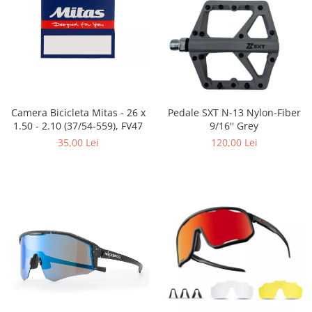
Placute Frana
Saboti de frana
Schimbatoare viteze
Scule bicicleta
Sei bicicleta
Camera Bicicleta Mitas - 26 x
Pedale SXT N-13 Nylon-Fiber
1.50 - 2.10 (37/54-559), FV47
9/16'' Grey
35,00 Lei
120,00 Lei