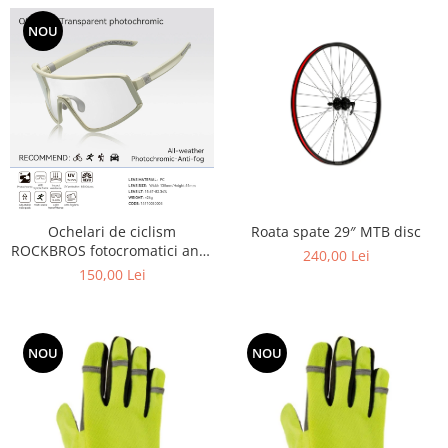
NOU
Roata spate 29″ MTB disc
Ochelari de ciclism
ROCKBROS fotocromatici anti-
240,00 Lei
aburire UV400 reglabili
150,00 Lei
NOU
NOU