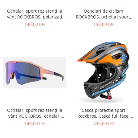
Ochelari sport rezistenți la
Ochelari de ciclism
vânt ROCKBROS, polarizați
ROCKBROS, ochelari sport,
pentru ciclism, ochelari de
ramă fotocromatică TR
140,00 Lei
150,00 Lei
soare pentru exterior
polarizată, unisex
Ochelari sport rezistenți la
Cască protecție sport
vânt ROCKBROS, ochelari
Rockbros, Cască full face,
polarizați pentru ciclism,
albastru 55-58 cm
140,00 Lei
430,00 Lei
ochelari de soare pentru
exterior -