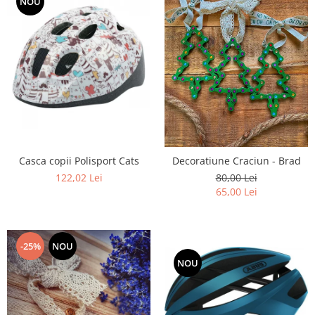
NOU
Casca copii Polisport Cats
Decoratiune Craciun - Brad
122,02 Lei
80,00 Lei
65,00 Lei
-25%
NOU
NOU