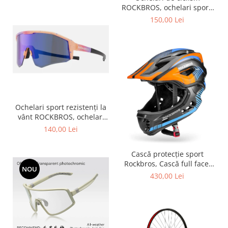
ROCKBROS, ochelari sport,
ramă fotocromatică TR
150,00 Lei
polarizată, unisex
Ochelari sport rezistenți la
vânt ROCKBROS, ochelari
polarizați pentru ciclism,
140,00 Lei
ochelari de soare pentru
exterior -
Cască protecție sport
Rockbros, Cască full face,
NOU
albastru 55-58 cm
430,00 Lei