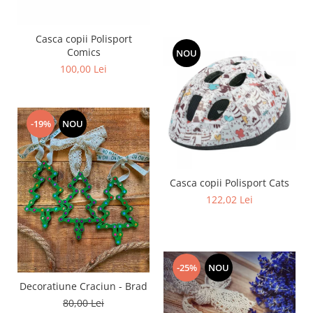
Casca copii Polisport
Comics
NOU
100,00 Lei
-19%
NOU
Casca copii Polisport Cats
122,02 Lei
-25%
NOU
Decoratiune Craciun - Brad
80,00 Lei