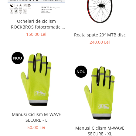
Ochelari de ciclism
ROCKBROS fotocromatici
anti-aburire UV400 reglabili
150,00 Lei
Roata spate 29″ MTB disc
240,00 Lei
NOU
NOU
Manusi Ciclism M-WAVE
SECURE - L
50,00 Lei
Manusi Ciclism M-WAVE
SECURE - XL