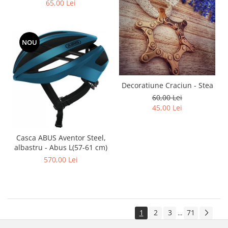
65,00 Lei
NOU
Decoratiune Craciun - Stea
60,00 Lei
45,00 Lei
Casca ABUS Aventor Steel,
albastru - Abus L(57-61 cm)
570,00 Lei
1
2
3
71
...