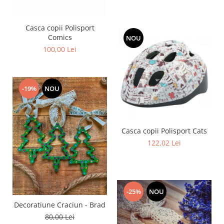
Casca copii Polisport
Comics
NOU
100,00 Lei
-19%
NOU
Casca copii Polisport Cats
122,02 Lei
-25%
NOU
Decoratiune Craciun - Brad
80,00 Lei