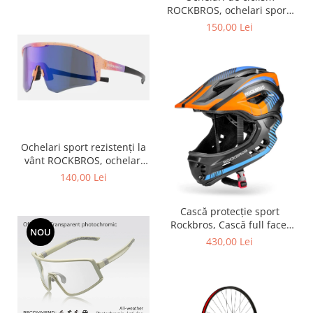
ROCKBROS, ochelari sport,
ramă fotocromatică TR
150,00 Lei
polarizată, unisex
Ochelari sport rezistenți la
vânt ROCKBROS, ochelari
polarizați pentru ciclism,
140,00 Lei
ochelari de soare pentru
exterior -
Cască protecție sport
Rockbros, Cască full face,
NOU
albastru 55-58 cm
430,00 Lei