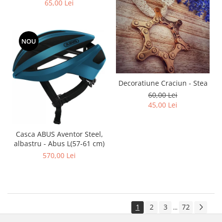
65,00 Lei
NOU
Decoratiune Craciun - Stea
60,00 Lei
45,00 Lei
Casca ABUS Aventor Steel,
albastru - Abus L(57-61 cm)
570,00 Lei
1
2
3
72
...