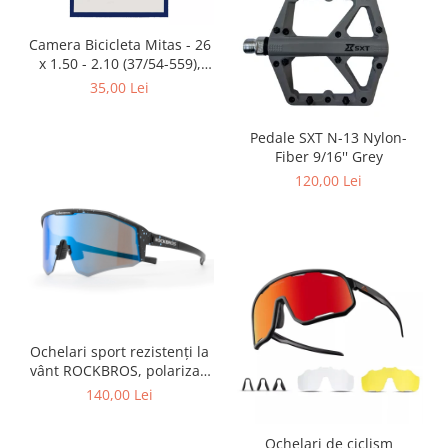
Placute Frana
Saboti de frana
Camera Bicicleta Mitas - 26
Schimbatoare viteze
x 1.50 - 2.10 (37/54-559),
FV47
35,00 Lei
Scule bicicleta
Sei bicicleta
Pedale SXT N-13 Nylon-
Fiber 9/16'' Grey
120,00 Lei
Ochelari sport rezistenți la
vânt ROCKBROS, polarizați
pentru ciclism, ochelari de
140,00 Lei
soare pentru exterior
Ochelari de ciclism