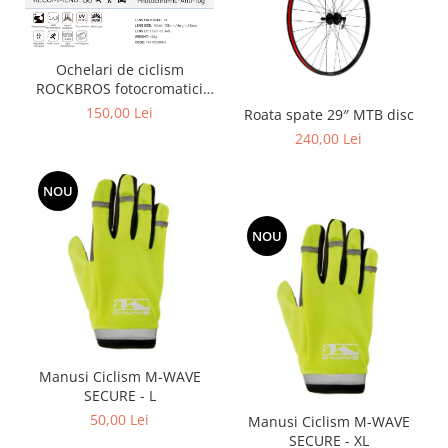
Ochelari de ciclism
ROCKBROS fotocromatici
anti-aburire UV400 reglabili
150,00 Lei
Roata spate 29″ MTB disc
240,00 Lei
NOU
NOU
Manusi Ciclism M-WAVE
SECURE - L
50,00 Lei
Manusi Ciclism M-WAVE
SECURE - XL