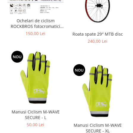
Ochelari de ciclism
ROCKBROS fotocromatici
anti-aburire UV400 reglabili
150,00 Lei
Roata spate 29″ MTB disc
240,00 Lei
NOU
NOU
Manusi Ciclism M-WAVE
SECURE - L
50,00 Lei
Manusi Ciclism M-WAVE
SECURE - XL