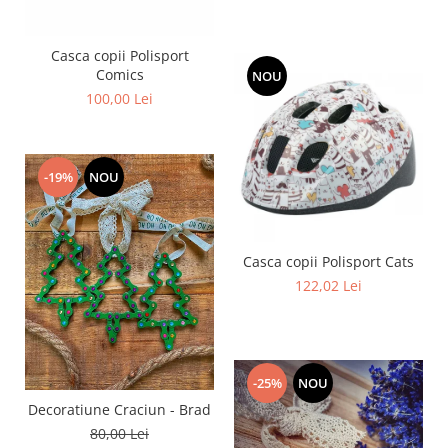
Casca copii Polisport
Comics
NOU
100,00 Lei
-19%
NOU
Casca copii Polisport Cats
122,02 Lei
-25%
NOU
Decoratiune Craciun - Brad
80,00 Lei