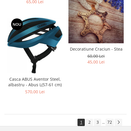
65,00 Lei
NOU
Decoratiune Craciun - Stea
60,00 Lei
45,00 Lei
Casca ABUS Aventor Steel,
albastru - Abus L(57-61 cm)
570,00 Lei
1
2
3
72
...