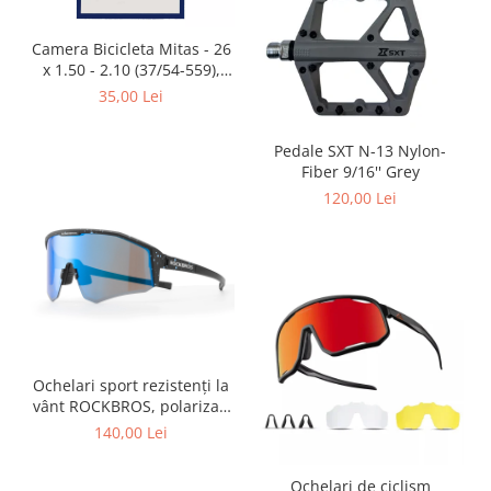
Placute Frana
Saboti de frana
Camera Bicicleta Mitas - 26
Schimbatoare viteze
x 1.50 - 2.10 (37/54-559),
FV47
35,00 Lei
Scule bicicleta
Sei bicicleta
Pedale SXT N-13 Nylon-
Fiber 9/16'' Grey
120,00 Lei
Ochelari sport rezistenți la
vânt ROCKBROS, polarizați
pentru ciclism, ochelari de
140,00 Lei
soare pentru exterior
Ochelari de ciclism