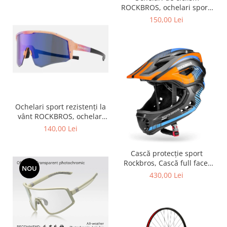
ROCKBROS, ochelari sport,
ramă fotocromatică TR
150,00 Lei
polarizată, unisex
Ochelari sport rezistenți la
vânt ROCKBROS, ochelari
polarizați pentru ciclism,
140,00 Lei
ochelari de soare pentru
exterior -
Cască protecție sport
Rockbros, Cască full face,
NOU
albastru 55-58 cm
430,00 Lei