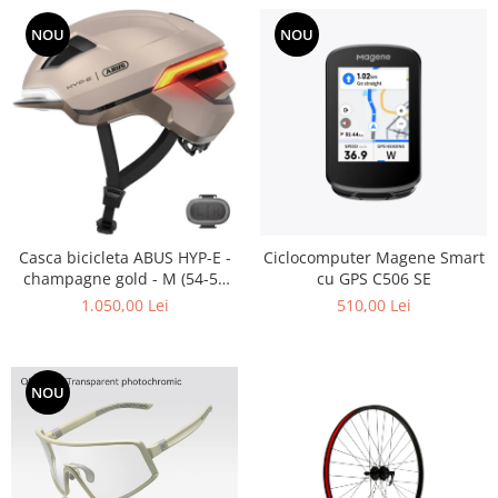
NOU
NOU
Casca bicicleta ABUS HYP-E -
Ciclocomputer Magene Smart
champagne gold - M (54-58
cu GPS C506 SE
cm)
1.050,00 Lei
510,00 Lei
NOU