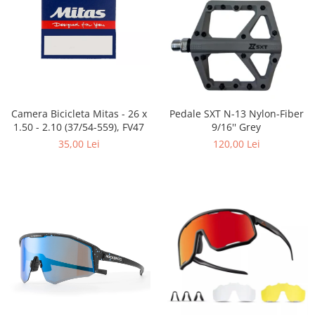
Placute Frana
Saboti de frana
Schimbatoare viteze
Scule bicicleta
Sei bicicleta
Camera Bicicleta Mitas - 26 x
Pedale SXT N-13 Nylon-Fiber
1.50 - 2.10 (37/54-559), FV47
9/16'' Grey
35,00 Lei
120,00 Lei