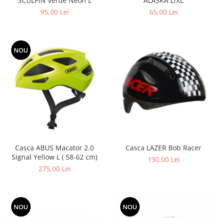
SCULPIN Verde Neon L
ALASKA L/XL
95,00 Lei
65,00 Lei
NOU
Casca ABUS Macator 2.0
Casca LAZER Bob Racer
Signal Yellow L ( 58-62 cm)
130,00 Lei
275,00 Lei
NOU
NOU