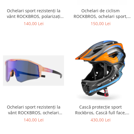
Ochelari sport rezistenți la
Ochelari de ciclism
vânt ROCKBROS, polarizați
ROCKBROS, ochelari sport,
pentru ciclism, ochelari de
ramă fotocromatică TR
140,00 Lei
150,00 Lei
soare pentru exterior
polarizată, unisex
Ochelari sport rezistenți la
Cască protecție sport
vânt ROCKBROS, ochelari
Rockbros, Cască full face,
polarizați pentru ciclism,
albastru 55-58 cm
140,00 Lei
430,00 Lei
ochelari de soare pentru
exterior -