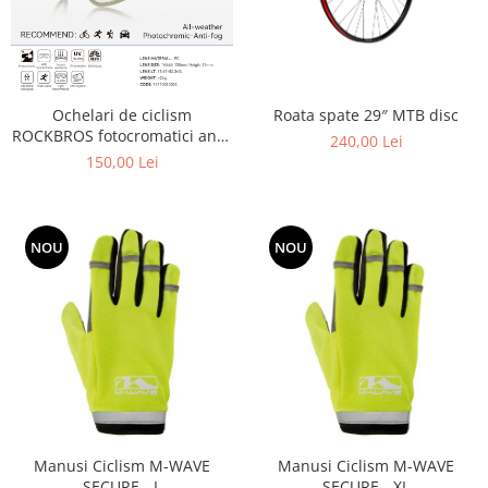
Roata spate 29″ MTB disc
Ochelari de ciclism
ROCKBROS fotocromatici anti-
240,00 Lei
aburire UV400 reglabili
150,00 Lei
NOU
NOU
Manusi Ciclism M-WAVE
Manusi Ciclism M-WAVE
SECURE - L
SECURE - XL