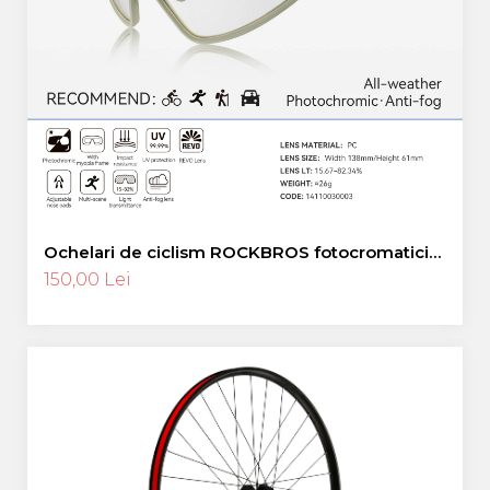
Ochelari de ciclism ROCKBROS fotocromatici
anti-aburire UV400 reglabili
150,00 Lei