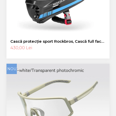
Cască protecție sport Rockbros, Cască full face,
albastru 55-58 cm
430,00 Lei
NOU