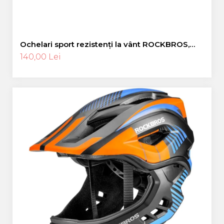
Ochelari sport rezistenți la vânt ROCKBROS,
ochelari polarizați pentru ciclism, ochelari de
140,00 Lei
soare pentru exterior -