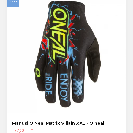
NOU
Manusi O'Neal Matrix Villain XXL - O'neal
132,00 Lei