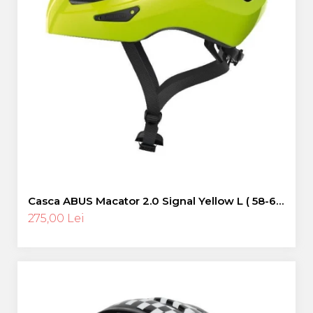
Casca ABUS Macator 2.0 Signal Yellow L ( 58-62
cm)
275,00 Lei