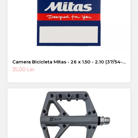
Pinioane
Portbagaje
Placute Frana
Saboti De Frana
Schimbatoare Viteze
Scule Bicicleta
Sei Bicicleta
Camera Bicicleta Mitas - 26 x 1.50 - 2.10 (37/54-
559), FV47
35,00 Lei