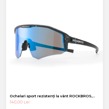
Ochelari sport rezistenți la vânt ROCKBROS,
polarizați pentru ciclism, ochelari de soare
140,00 Lei
pentru exterior