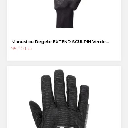
Manusi cu Degete EXTEND SCULPIN Verde
Neon L
95,00 Lei