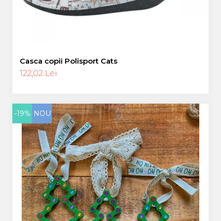
Casca copii Polisport Cats
122,02 Lei
-19%
NOU