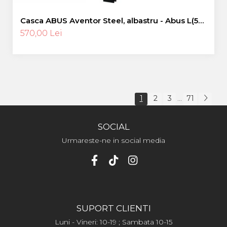
Casca ABUS Aventor Steel, albastru - Abus L(57-
61 cm)
570,00 Lei
1
2
3
71
...
SOCIAL
Urmareste-ne in social media
SUPORT CLIENTI
Luni - Vineri: 10-19 ; Sambata 10-15