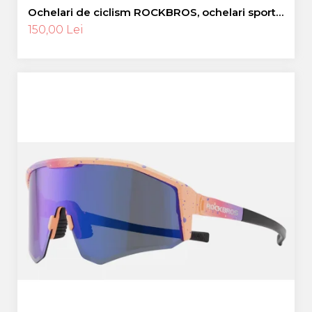
Ochelari de ciclism ROCKBROS, ochelari sport,
ramă fotocromatică TR polarizată, unisex
150,00 Lei