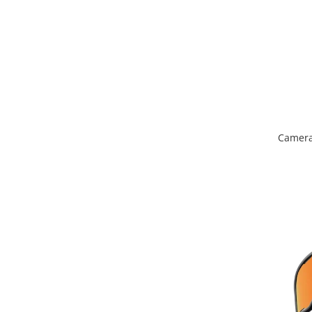
Placute Frana
Saboti de frana
Schimbatoare viteze
Scule bicicleta
Sei bicicleta
Camera 