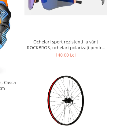
Ochelari sport rezistenți la vânt
ROCKBROS, ochelari polarizați pentru
ciclism, ochelari de soare pentru
140,00 Lei
exterior -
s, Cască
 cm