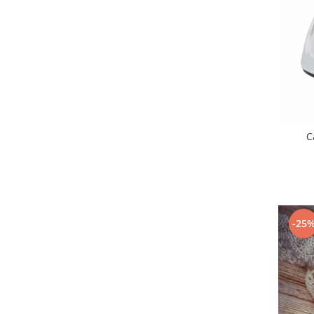
C
-25