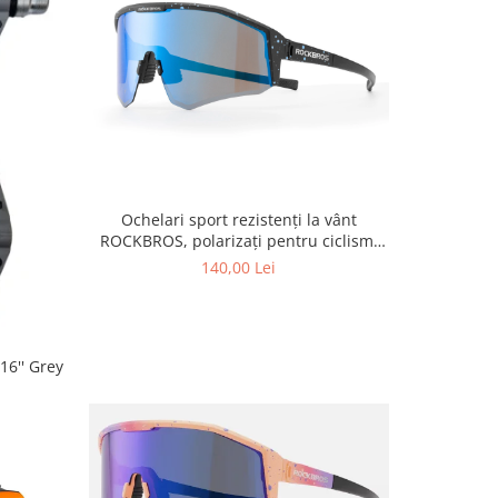
Ochelari sport rezistenți la vânt
ROCKBROS, polarizați pentru ciclism,
ochelari de soare pentru exterior
140,00 Lei
16'' Grey