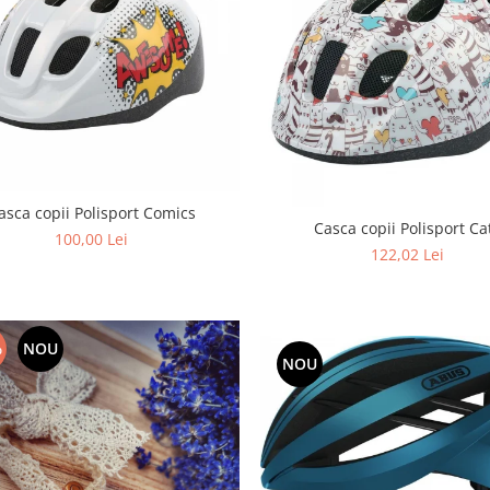
asca copii Polisport Comics
Casca copii Polisport Ca
100,00 Lei
122,02 Lei
%
NOU
NOU