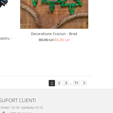
Decoratiune Craciun - Brad
astru -
80,00 Lei
65,00 Lei
1
2
3
71
...
SUPORT CLIENTI
- Vineri: 10-19 ; Sambata 10-15