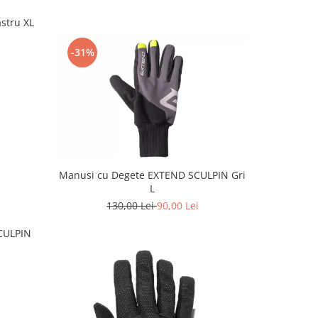
stru XL
-31%
Manusi cu Degete EXTEND SCULPIN Gri
L
130,00 Lei
90,00 Lei
CULPIN