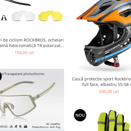
i de ciclism ROCKBROS, ochelari
ramă fotocromatică TR polarizată,
unisex
150,00 Lei
U
Cască protecție sport Rockbro
full face, albastru 55-58
430,00 Lei
NOU