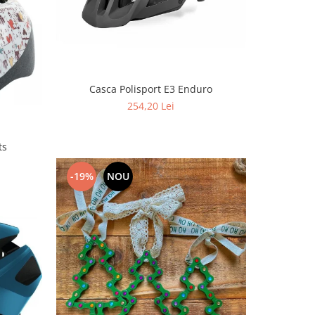
Casca Polisport E3 Enduro
254,20 Lei
ts
-19%
NOU