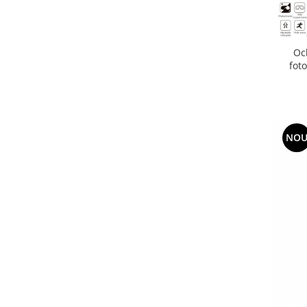
Oc
fot
NO