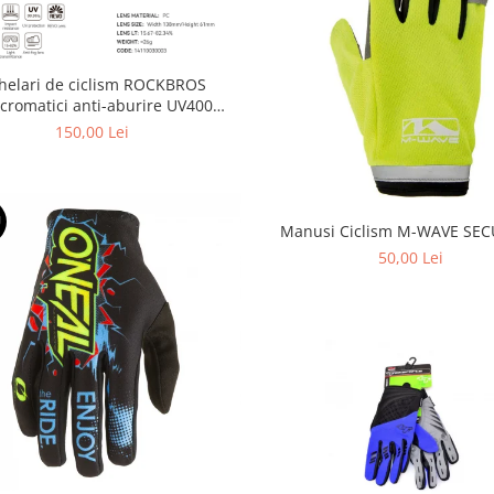
helari de ciclism ROCKBROS
ocromatici anti-aburire UV400
reglabili
150,00 Lei
U
Manusi Ciclism M-WAVE SECU
50,00 Lei