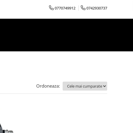
0770749912
0742930737
Ordoneaza: