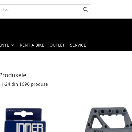
ENTE
RENT A BIKE
OUTLET
SERVICE
Produsele
1-
24
din
1696
produse