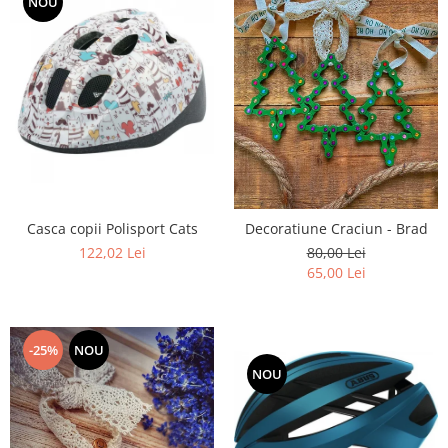
NOU
Casca copii Polisport Cats
Decoratiune Craciun - Brad
122,02 Lei
80,00 Lei
65,00 Lei
-25%
NOU
NOU