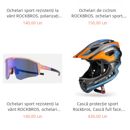
Ochelari sport rezistenți la
Ochelari de ciclism
vânt ROCKBROS, polarizați
ROCKBROS, ochelari sport,
pentru ciclism, ochelari de
ramă fotocromatică TR
140,00 Lei
150,00 Lei
soare pentru exterior
polarizată, unisex
Ochelari sport rezistenți la
Cască protecție sport
vânt ROCKBROS, ochelari
Rockbros, Cască full face,
polarizați pentru ciclism,
albastru 55-58 cm
140,00 Lei
430,00 Lei
ochelari de soare pentru
exterior -