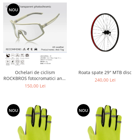
NOU
Roata spate 29″ MTB disc
Ochelari de ciclism
ROCKBROS fotocromatici anti-
240,00 Lei
aburire UV400 reglabili
150,00 Lei
NOU
NOU