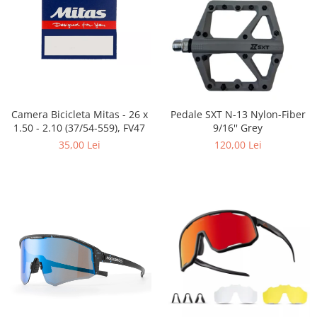
Placute Frana
Saboti de frana
Schimbatoare viteze
Scule bicicleta
Sei bicicleta
Camera Bicicleta Mitas - 26 x
Pedale SXT N-13 Nylon-Fiber
1.50 - 2.10 (37/54-559), FV47
9/16'' Grey
35,00 Lei
120,00 Lei