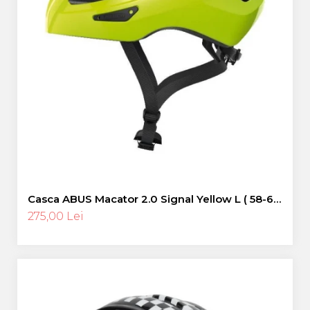
Casca ABUS Macator 2.0 Signal Yellow L ( 58-62
cm)
275,00 Lei