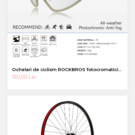
Ochelari de ciclism ROCKBROS fotocromatici
anti-aburire UV400 reglabili
150,00 Lei