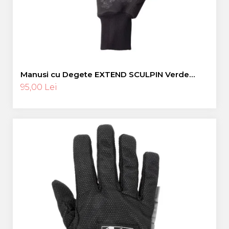
Manusi cu Degete EXTEND SCULPIN Verde
Neon L
95,00 Lei