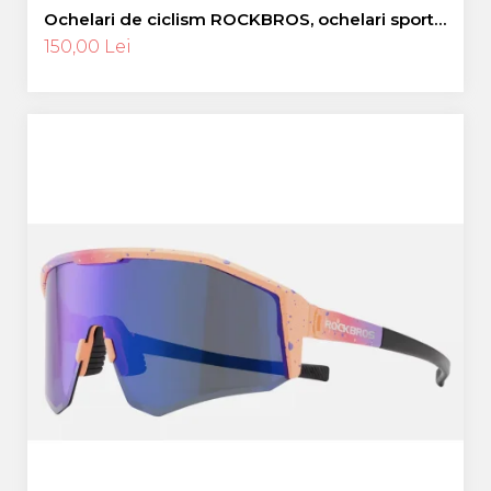
Ochelari de ciclism ROCKBROS, ochelari sport,
ramă fotocromatică TR polarizată, unisex
150,00 Lei