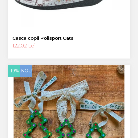
Casca copii Polisport Cats
122,02 Lei
-19%
NOU