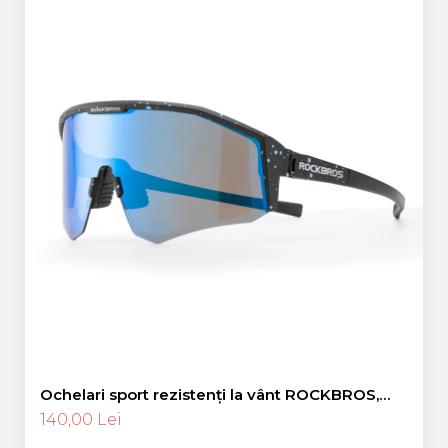
Ochelari sport rezistenți la vânt ROCKBROS,
polarizați pentru ciclism, ochelari de soare
140,00 Lei
pentru exterior