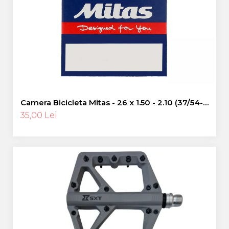
Pinioane
Portbagaje
Placute Frana
Saboti De Frana
Schimbatoare Viteze
Scule Bicicleta
Sei Bicicleta
Camera Bicicleta Mitas - 26 x 1.50 - 2.10 (37/54-
559), FV47
35,00 Lei