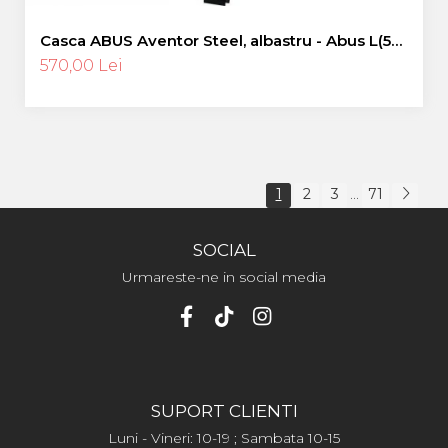
Casca ABUS Aventor Steel, albastru - Abus L(57-
61 cm)
570,00 Lei
1
2
3
71
...
SOCIAL
Urmareste-ne in social media
SUPORT CLIENTI
Luni - Vineri: 10-19 ; Sambata 10-15