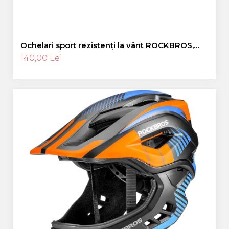
Ochelari sport rezistenți la vânt ROCKBROS,
ochelari polarizați pentru ciclism, ochelari de
140,00 Lei
soare pentru exterior -