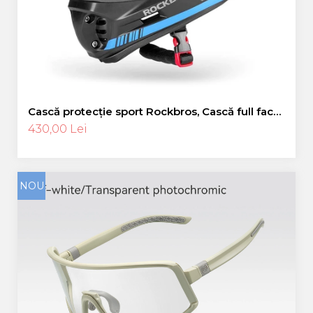
Cască protecție sport Rockbros, Cască full face,
albastru 55-58 cm
430,00 Lei
NOU