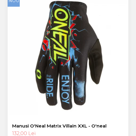
NOU
Manusi O'Neal Matrix Villain XXL - O'neal
132,00 Lei