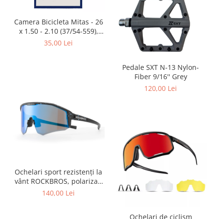
Placute Frana
Saboti de frana
Camera Bicicleta Mitas - 26
Schimbatoare viteze
x 1.50 - 2.10 (37/54-559),
FV47
35,00 Lei
Scule bicicleta
Sei bicicleta
Pedale SXT N-13 Nylon-
Fiber 9/16'' Grey
120,00 Lei
Ochelari sport rezistenți la
vânt ROCKBROS, polarizați
pentru ciclism, ochelari de
140,00 Lei
soare pentru exterior
Ochelari de ciclism