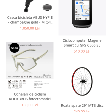
Casca bicicleta ABUS HYP-E
- champagne gold - M (54-
58 cm)
1.050,00 Lei
Ciclocomputer Magene
Smart cu GPS C506 SE
NOU
510,00 Lei
Ochelari de ciclism
ROCKBROS fotocromatici
anti-aburire UV400 reglabili
150,00 Lei
Roata spate 29″ MTB disc
240,00 Lei