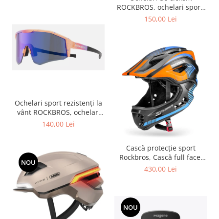
ROCKBROS, ochelari sport,
ramă fotocromatică TR
150,00 Lei
polarizată, unisex
Ochelari sport rezistenți la
vânt ROCKBROS, ochelari
polarizați pentru ciclism,
140,00 Lei
ochelari de soare pentru
exterior -
Cască protecție sport
Rockbros, Cască full face,
NOU
albastru 55-58 cm
430,00 Lei
NOU