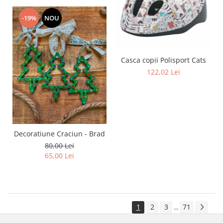
-19%
NOU
Casca copii Polisport Cats
122,02 Lei
Decoratiune Craciun - Brad
80,00 Lei
65,00 Lei
1
2
3
71
...