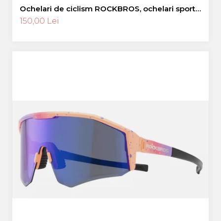
Ochelari de ciclism ROCKBROS, ochelari sport,
ramă fotocromatică TR polarizată, unisex
150,00 Lei