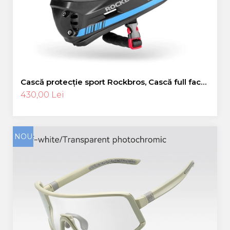
Cască protecție sport Rockbros, Cască full face,
albastru 55-58 cm
430,00 Lei
NOU