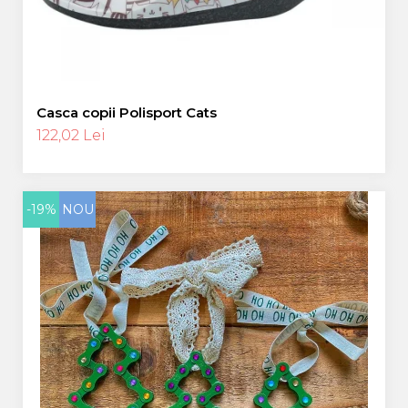
Casca copii Polisport Cats
122,02 Lei
-19%
NOU