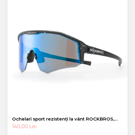
Ochelari sport rezistenți la vânt ROCKBROS,
polarizați pentru ciclism, ochelari de soare
140,00 Lei
pentru exterior