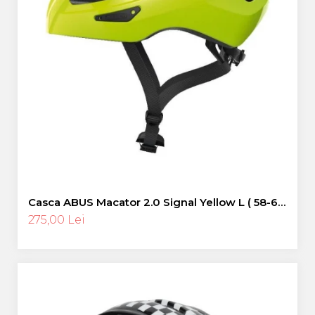
Casca ABUS Macator 2.0 Signal Yellow L ( 58-62
cm)
275,00 Lei