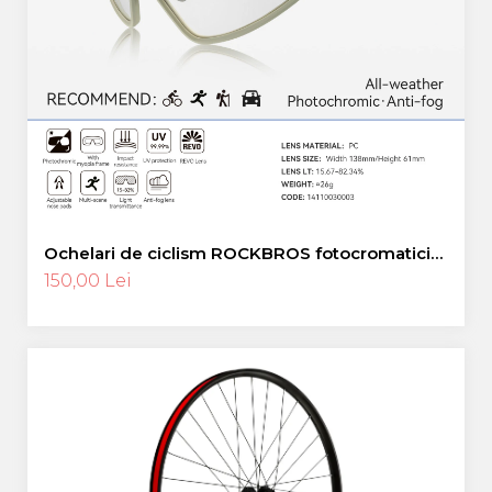
Ochelari de ciclism ROCKBROS fotocromatici
anti-aburire UV400 reglabili
150,00 Lei