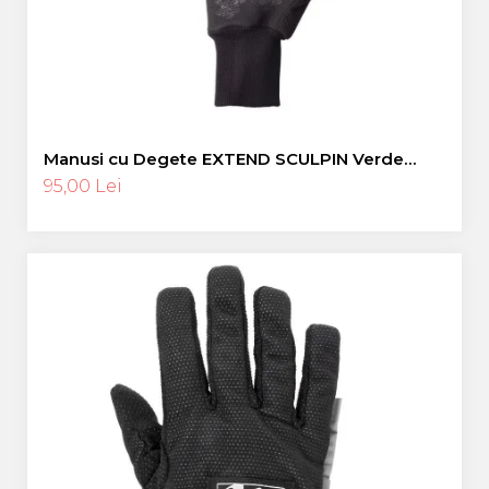
Manusi cu Degete EXTEND SCULPIN Verde
Neon L
95,00 Lei