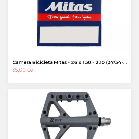
Pinioane
Portbagaje
Placute Frana
Saboti De Frana
Schimbatoare Viteze
Scule Bicicleta
Sei Bicicleta
Camera Bicicleta Mitas - 26 x 1.50 - 2.10 (37/54-
559), FV47
35,00 Lei