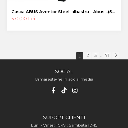
Casca ABUS Aventor Steel, albastru - Abus L(57-
61 cm)
570,00 Lei
1
2
3
71
...
SOCIAL
Urmareste-ne in social media
SUPORT CLIENTI
Luni - Vineri: 10-19 ; Sambata 10-15