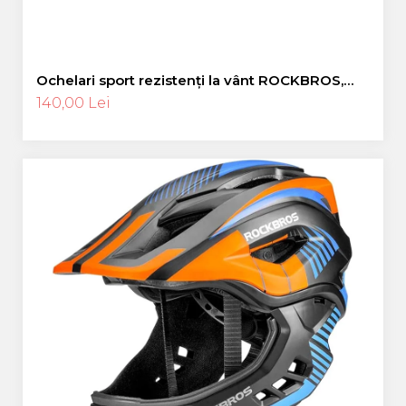
Ochelari sport rezistenți la vânt ROCKBROS,
ochelari polarizați pentru ciclism, ochelari de
140,00 Lei
soare pentru exterior -