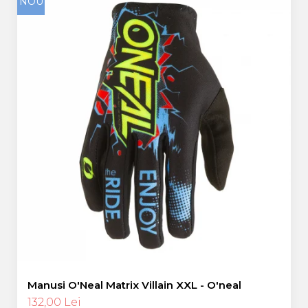
NOU
Manusi O'Neal Matrix Villain XXL - O'neal
132,00 Lei