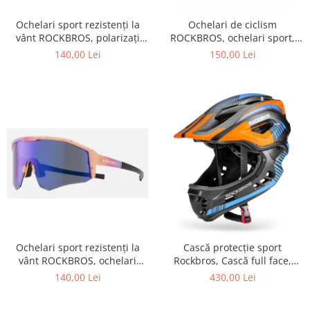
Ochelari sport rezistenți la
Ochelari de ciclism
vânt ROCKBROS, polarizați
ROCKBROS, ochelari sport,
pentru ciclism, ochelari de
ramă fotocromatică TR
140,00 Lei
150,00 Lei
soare pentru exterior
polarizată, unisex
Ochelari sport rezistenți la
Cască protecție sport
vânt ROCKBROS, ochelari
Rockbros, Cască full face,
polarizați pentru ciclism,
albastru 55-58 cm
140,00 Lei
430,00 Lei
ochelari de soare pentru
exterior -