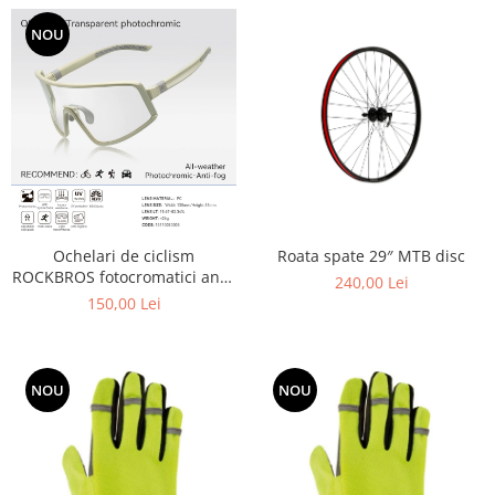
NOU
Roata spate 29″ MTB disc
Ochelari de ciclism
ROCKBROS fotocromatici anti-
240,00 Lei
aburire UV400 reglabili
150,00 Lei
NOU
NOU