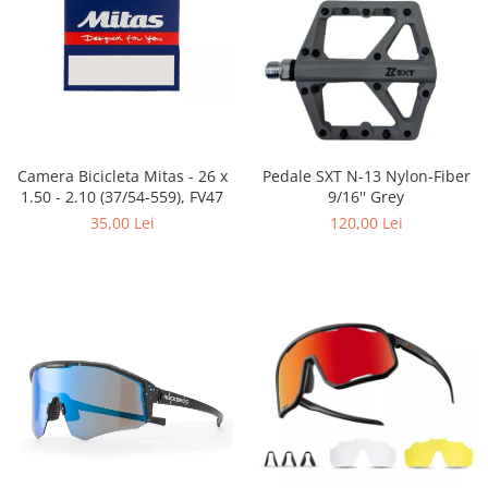
Placute Frana
Saboti de frana
Schimbatoare viteze
Scule bicicleta
Sei bicicleta
Camera Bicicleta Mitas - 26 x
Pedale SXT N-13 Nylon-Fiber
1.50 - 2.10 (37/54-559), FV47
9/16'' Grey
35,00 Lei
120,00 Lei