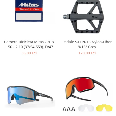
Placute Frana
Saboti de frana
Schimbatoare viteze
Scule bicicleta
Sei bicicleta
Camera Bicicleta Mitas - 26 x
Pedale SXT N-13 Nylon-Fiber
1.50 - 2.10 (37/54-559), FV47
9/16'' Grey
35,00 Lei
120,00 Lei