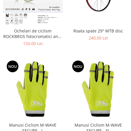
Roata spate 29″ MTB disc
Ochelari de ciclism
ROCKBROS fotocromatici anti-
240,00 Lei
aburire UV400 reglabili
150,00 Lei
NOU
NOU
Manusi Ciclism M-WAVE
Manusi Ciclism M-WAVE
SECURE - L
SECURE - XL