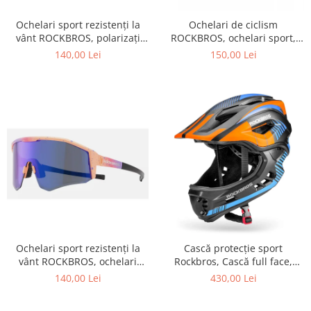
Ochelari sport rezistenți la
Ochelari de ciclism
vânt ROCKBROS, polarizați
ROCKBROS, ochelari sport,
pentru ciclism, ochelari de
ramă fotocromatică TR
140,00 Lei
150,00 Lei
soare pentru exterior
polarizată, unisex
Ochelari sport rezistenți la
Cască protecție sport
vânt ROCKBROS, ochelari
Rockbros, Cască full face,
polarizați pentru ciclism,
albastru 55-58 cm
140,00 Lei
430,00 Lei
ochelari de soare pentru
exterior -