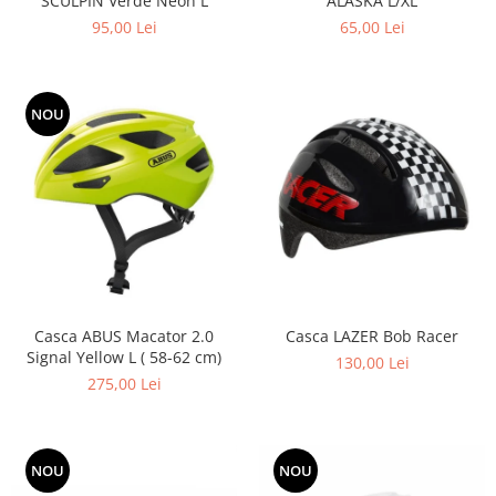
SCULPIN Verde Neon L
ALASKA L/XL
95,00 Lei
65,00 Lei
NOU
Casca ABUS Macator 2.0
Casca LAZER Bob Racer
Signal Yellow L ( 58-62 cm)
130,00 Lei
275,00 Lei
NOU
NOU