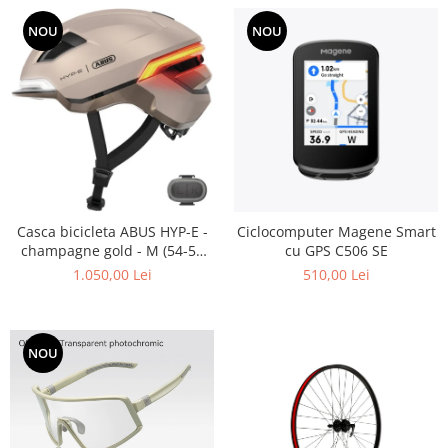
NOU
NOU
Casca bicicleta ABUS HYP-E -
Ciclocomputer Magene Smart
champagne gold - M (54-58
cu GPS C506 SE
cm)
1.050,00 Lei
510,00 Lei
NOU