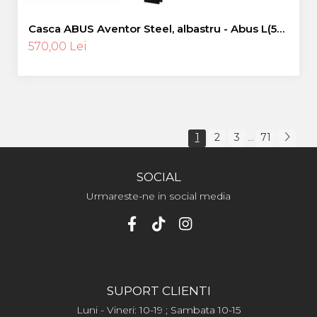
Casca ABUS Aventor Steel, albastru - Abus L(57-
61 cm)
570,00 Lei
1
2
3
71
...
SOCIAL
Urmareste-ne in social media
SUPORT CLIENTI
Luni - Vineri: 10-19 ; Sambata 10-15