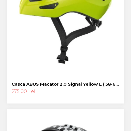
Casca ABUS Macator 2.0 Signal Yellow L ( 58-62
cm)
275,00 Lei