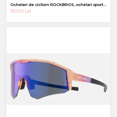
Ochelari de ciclism ROCKBROS, ochelari sport,
ramă fotocromatică TR polarizată, unisex
150,00 Lei