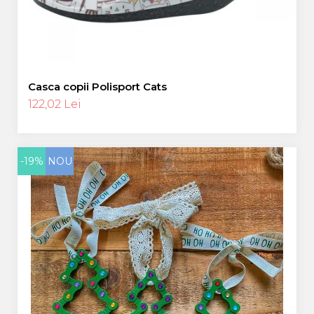
Casca copii Polisport Cats
122,02 Lei
-19%
NOU