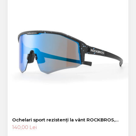
Ochelari sport rezistenți la vânt ROCKBROS,
polarizați pentru ciclism, ochelari de soare
140,00 Lei
pentru exterior