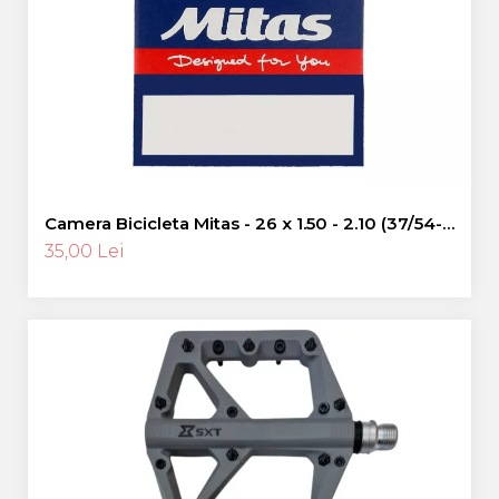
Pinioane
Portbagaje
Placute Frana
Saboti De Frana
Schimbatoare Viteze
Scule Bicicleta
Sei Bicicleta
Camera Bicicleta Mitas - 26 x 1.50 - 2.10 (37/54-
559), FV47
35,00 Lei