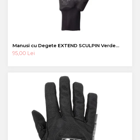
Manusi cu Degete EXTEND SCULPIN Verde
Neon L
95,00 Lei