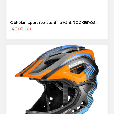
Ochelari sport rezistenți la vânt ROCKBROS,
ochelari polarizați pentru ciclism, ochelari de
140,00 Lei
soare pentru exterior -