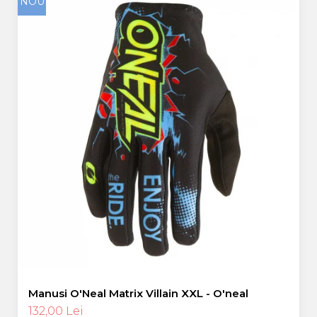
NOU
Manusi O'Neal Matrix Villain XXL - O'neal
132,00 Lei