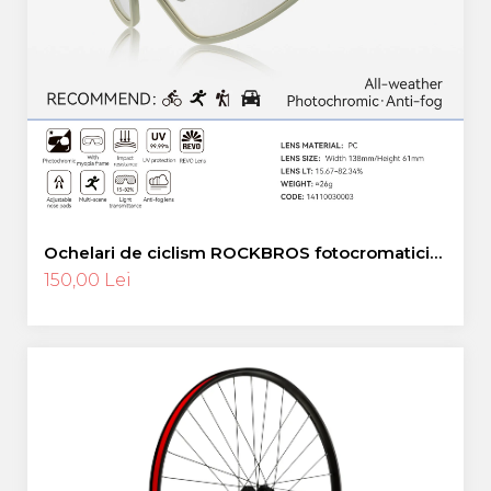
Ochelari de ciclism ROCKBROS fotocromatici
anti-aburire UV400 reglabili
150,00 Lei