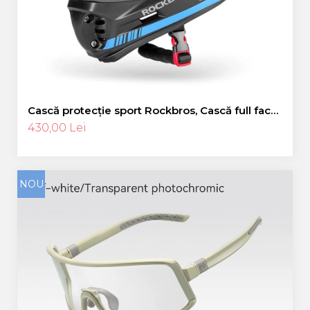
Cască protecție sport Rockbros, Cască full face,
albastru 55-58 cm
430,00 Lei
NOU