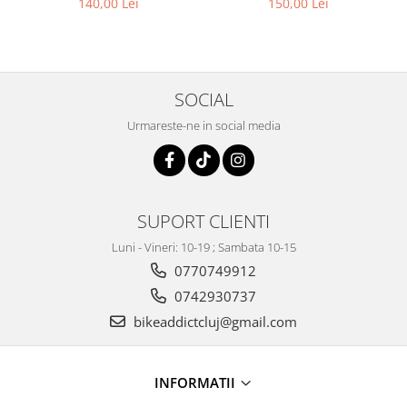
140,00 Lei
150,00 Lei
soare pentru exterior
polarizată, unisex
SOCIAL
Urmareste-ne in social media
SUPORT CLIENTI
Luni - Vineri: 10-19 ; Sambata 10-15
0770749912
0742930737
bikeaddictcluj@gmail.com
INFORMATII