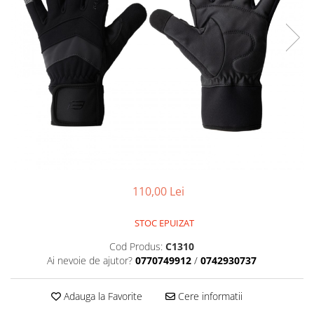
Placute Frana
Saboti de frana
Schimbatoare viteze
Scule bicicleta
Sei bicicleta
110,00 Lei
STOC EPUIZAT
Cod Produs:
C1310
Ai nevoie de ajutor?
0770749912
/
0742930737
Adauga la Favorite
Cere informatii