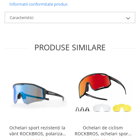
Informatii conformitate produs
Caracteristici
PRODUSE SIMILARE
Ochelari sport rezistenți la
Ochelari de ciclism
vânt ROCKBROS, polarizați
ROCKBROS, ochelari sport,
pentru ciclism, ochelari de
ramă fotocromatică TR