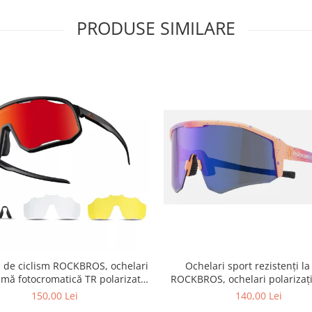
PRODUSE SIMILARE
i de ciclism ROCKBROS, ochelari
Ochelari sport rezistenți la
amă fotocromatică TR polarizată,
ROCKBROS, ochelari polarizaț
unisex
ciclism, ochelari de soare 
150,00 Lei
140,00 Lei
exterior -