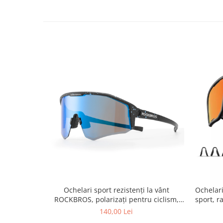
Ochelari sport rezistenți la vânt
Ochelar
ROCKBROS, polarizați pentru ciclism,
sport, r
ochelari de soare pentru exterior
140,00 Lei