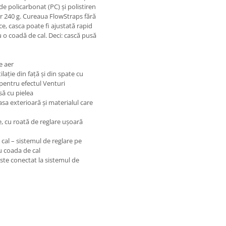
e policarbonat (PC) și polistiren
ar 240 g. Cureaua FlowStraps fără
e, casca poate fi ajustată rapid
ru o coadă de cal. Deci: cască pusă
e aer
lație din față și din spate cu
 pentru efectul Venturi
să cu pielea
sa exterioară și materialul care
e, cu roată de reglare ușoară
cal – sistemul de reglare pe
u coada de cal
este conectat la sistemul de