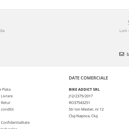
dia
Luni 
b
DATE COMERCIALE
 Plata
BIKE ADDICT SRL
 Livrare
J12/2375/2017
e Retur
RO37543251
 conditii
Str Ion Mester, nr 12
Cluj-Napoca, Cluj
e Confidentialitate