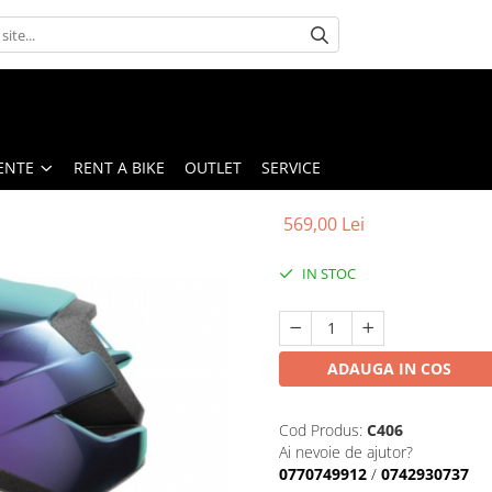
ENTE
RENT A BIKE
OUTLET
SERVICE
569,00 Lei
IN STOC
ADAUGA IN COS
Cod Produs:
C406
Ai nevoie de ajutor?
0770749912
/
0742930737