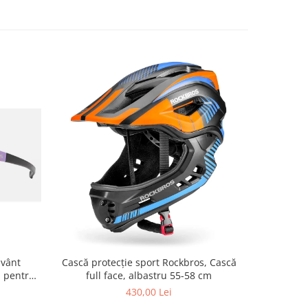
NOU
 vânt
Cască protecție sport Rockbros, Cască
Casc
i pentru
full face, albastru 55-58 cm
champa
pentru
430,00 Lei