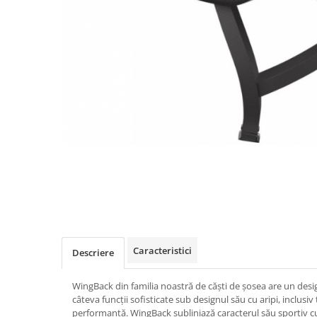
Placute Frana
Saboti de frana
Schimbatoare viteze
Scule bicicleta
Sei bicicleta
Caracteristici
Descriere
WingBack din familia noastră de căști de șosea are un desi
câteva funcții sofisticate sub designul său cu aripi, inclusiv 
performanță. WingBack subliniază caracterul său sportiv cu