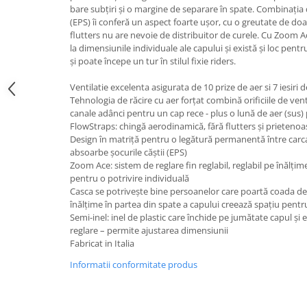
bare subțiri și o margine de separare în spate. Combinația d
(EPS) îi conferă un aspect foarte ușor, cu o greutate de do
flutters nu are nevoie de distribuitor de curele. Cu Zoom Ac
la dimensiunile individuale ale capului și există și loc pent
și poate începe un tur în stilul fixie riders.
Ventilatie excelenta asigurata de 10 prize de aer si 7 iesiri d
Tehnologia de răcire cu aer forțat combină orificiile de venti
canale adânci pentru un cap rece - plus o lună de aer (sus)
FlowStraps: chingă aerodinamică, fără flutters și prietenoa
Design în matriță pentru o legătură permanentă între carca
absoarbe șocurile căștii (EPS)
Zoom Ace: sistem de reglare fin reglabil, reglabil pe înălțim
pentru o potrivire individuală
Casca se potrivește bine persoanelor care poartă coada de 
înălțime în partea din spate a capului creează spațiu pentr
Semi-inel: inel de plastic care închide pe jumătate capul și 
reglare – permite ajustarea dimensiunii
Fabricat in Italia
Informatii conformitate produs