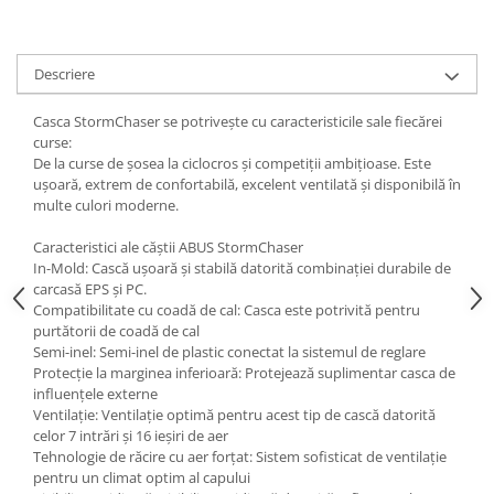
Descriere
Casca StormChaser se potrivește cu caracteristicile sale fiecărei
curse:
De la curse de șosea la ciclocros și competiții ambițioase. Este
ușoară, extrem de confortabilă, excelent ventilată și disponibilă în
multe culori moderne.
Caracteristici ale căștii ABUS StormChaser
In-Mold: Cască ușoară și stabilă datorită combinației durabile de
carcasă EPS și PC.
Compatibilitate cu coadă de cal: Casca este potrivită pentru
purtătorii de coadă de cal
Semi-inel: Semi-inel de plastic conectat la sistemul de reglare
Protecție la marginea inferioară: Protejează suplimentar casca de
influențele externe
Ventilație: Ventilație optimă pentru acest tip de cască datorită
celor 7 intrări și 16 ieșiri de aer
Tehnologie de răcire cu aer forțat: Sistem sofisticat de ventilație
pentru un climat optim al capului