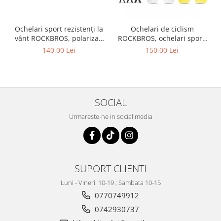
Ochelari sport rezistenți la
Ochelari de ciclism
vânt ROCKBROS, polarizați
ROCKBROS, ochelari sport,
pentru ciclism, ochelari de
ramă fotocromatică TR
140,00 Lei
150,00 Lei
soare pentru exterior
polarizată, unisex
SOCIAL
Urmareste-ne in social media
SUPORT CLIENTI
Luni - Vineri: 10-19 ; Sambata 10-15
0770749912
0742930737