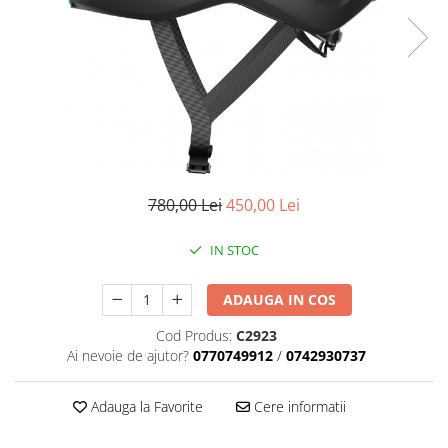
Placute Frana
Saboti de frana
Schimbatoare viteze
Scule bicicleta
Sei bicicleta
780,00 Lei
450,00 Lei
IN STOC
ADAUGA IN COS
Cod Produs:
C2923
Ai nevoie de ajutor?
0770749912
/
0742930737
Adauga la Favorite
Cere informatii