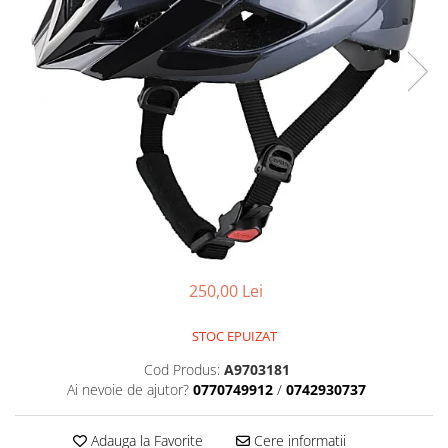
Placute Frana
Saboti de frana
Schimbatoare viteze
Scule bicicleta
Sei bicicleta
250,00 Lei
STOC EPUIZAT
Cod Produs:
A9703181
Ai nevoie de ajutor?
0770749912
/
0742930737
Adauga la Favorite
Cere informatii