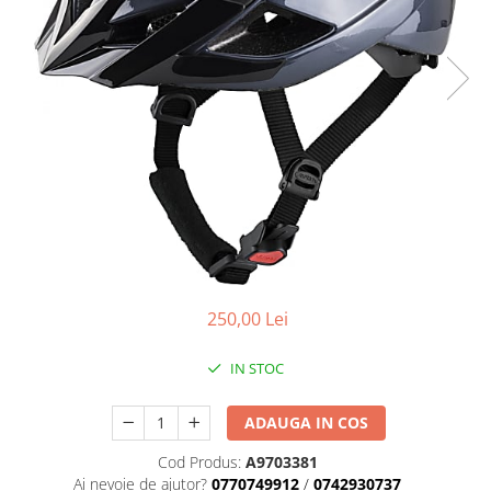
Placute Frana
Saboti de frana
Schimbatoare viteze
Scule bicicleta
Sei bicicleta
250,00 Lei
IN STOC
ADAUGA IN COS
Cod Produs:
A9703381
Ai nevoie de ajutor?
0770749912
/
0742930737