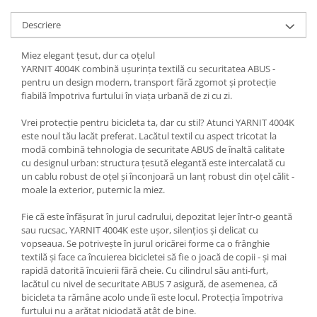
Descriere
Miez elegant țesut, dur ca oțelul
YARNIT 4004K combină ușurința textilă cu securitatea ABUS -
pentru un design modern, transport fără zgomot și protecție
fiabilă împotriva furtului în viața urbană de zi cu zi.
Vrei protecție pentru bicicleta ta, dar cu stil? Atunci YARNIT 4004K
este noul tău lacăt preferat. Lacătul textil cu aspect tricotat la
modă combină tehnologia de securitate ABUS de înaltă calitate
cu designul urban: structura țesută elegantă este intercalată cu
un cablu robust de oțel și înconjoară un lanț robust din oțel călit -
moale la exterior, puternic la miez.
Fie că este înfășurat în jurul cadrului, depozitat lejer într-o geantă
sau rucsac, YARNIT 4004K este ușor, silențios și delicat cu
vopseaua. Se potrivește în jurul oricărei forme ca o frânghie
textilă și face ca încuierea bicicletei să fie o joacă de copii - și mai
rapidă datorită încuierii fără cheie. Cu cilindrul său anti-furt,
lacătul cu nivel de securitate ABUS 7 asigură, de asemenea, că
bicicleta ta rămâne acolo unde îi este locul. Protecția împotriva
furtului nu a arătat niciodată atât de bine.