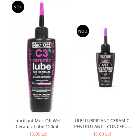
NOU
NOU
Lubrifiant Muc-Off Wet
ULEI LUBRIFIANT CERAMIC
Ceramic Lube 120ml
PENTRU LANT - CONCEPUT
SPECIAL PENTRU BICICLETE
110,00 Lei
45,00 Lei
ELCTRICE E-BIKE - WET -