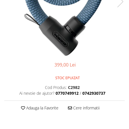
Placute Frana
Saboti de frana
Schimbatoare viteze
Scule bicicleta
Sei bicicleta
399,00 Lei
STOC EPUIZAT
Cod Produs:
C2982
Ai nevoie de ajutor?
0770749912
/
0742930737
Adauga la Favorite
Cere informatii