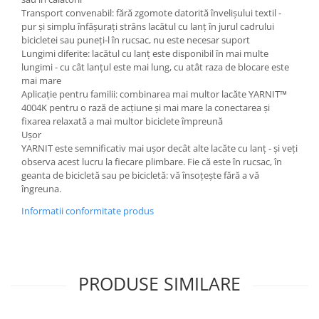
Transport convenabil: fără zgomote datorită învelișului textil -
pur și simplu înfășurați strâns lacătul cu lanț în jurul cadrului
bicicletei sau puneți-l în rucsac, nu este necesar suport
Lungimi diferite: lacătul cu lanț este disponibil în mai multe
lungimi - cu cât lanțul este mai lung, cu atât raza de blocare este
mai mare
Aplicație pentru familii: combinarea mai multor lacăte YARNIT™
4004K pentru o rază de acțiune și mai mare la conectarea și
fixarea relaxată a mai multor biciclete împreună
Ușor
YARNIT este semnificativ mai ușor decât alte lacăte cu lanț - și veți
observa acest lucru la fiecare plimbare. Fie că este în rucsac, în
geanta de bicicletă sau pe bicicletă: vă însoțește fără a vă
îngreuna.
Informatii conformitate produs
PRODUSE SIMILARE