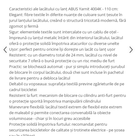
Caracteristici ale lacătului cu lanț ABUS Yarnit 4004K - 110 cm:
Elegant: fibre textile în diferite nuanțe de culoare sunt țesute în
jurul lanțului lacătului, creând o structură tricotată modernă, fără
zgomot și fermă
Sigur: elementele textile sunt intercalate cu un cablu de oțel -
împreună cu lanțul metalic întărit din interiorul lacătului, lacătul
oferă o protecție solidă împotriva atacurilor cu diverse unelte
Ușor: perfect pentru oricine își dorește un lacăt cu lanț ușor
Rezistent: cu un diametru total de 24 mm, lacătul cu nivel de
securitate 7 oferă o bună protecție cu un risc mediu de furt
Practic: se blochează automat - pur și simplu introduceți șurubul
de blocare în corpul lacătului, două chei sunt incluse în pachetul
de livrare pentru a debloca lacătul
Deltabil cu vopseaua: suprafața textilă previne zgârieturile de pe
cadrul bicicletei
Rezistent la furt: mecanism de blocare cu cilindru anti-furt pentru
o protecție sporită împotriva manipulării cilindrului
Manevrare flexibilă: lacătul textil extrem de flexibil este extrem
de maleabil și permite conectarea convenabilă la obiecte
voluminoase - chiar și în locuri greu accesibile
Protecție solidă împotriva furtului: recomandat pentru
securizarea bicicletelor de calitate și trotinete electrice - pe șosea
sau în călătorii