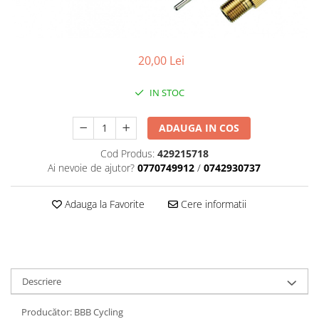
Placute Frana
Saboti de frana
Schimbatoare viteze
20,00 Lei
Scule bicicleta
Sei bicicleta
IN STOC
ADAUGA IN COS
Cod Produs:
429215718
Ai nevoie de ajutor?
0770749912
/
0742930737
Adauga la Favorite
Cere informatii
Descriere
Producător: BBB Cycling