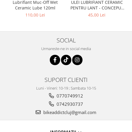
Lubrifiant Muc-Off Wet
ULEI LUBRIFIANT CERAMIC
Ceramic Lube 120ml
PENTRU LANT - CONCEPUT
SPECIAL PENTRU BICICLETE
110,00 Lei
45,00 Lei
ELCTRICE E-BIKE - WET -
50ML
SOCIAL
Urmareste-ne in social media
SUPORT CLIENTI
Luni - Vineri: 10-19 ; Sambata 10-15
0770749912
0742930737
bikeaddictcluj@gmail.com