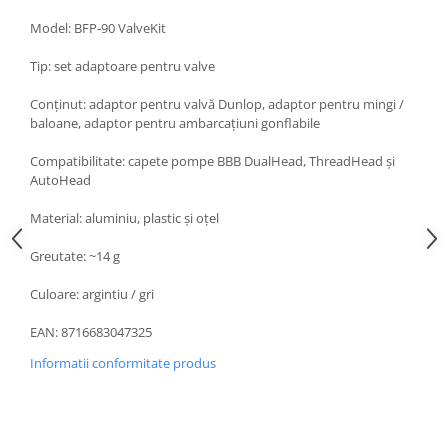
Model: BFP‑90 ValveKit
Tip: set adaptoare pentru valve
Conținut: adaptor pentru valvă Dunlop, adaptor pentru mingi /
baloane, adaptor pentru ambarcațiuni gonflabile
Compatibilitate: capete pompe BBB DualHead, ThreadHead și
AutoHead
Material: aluminiu, plastic și oțel
Greutate: ~14 g
Culoare: argintiu / gri
EAN: 8716683047325
Informatii conformitate produs