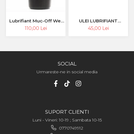
ULEI LUBRIFIANT
Lubrifiant Muc-Off Wet
CERAMIC PENTRU LANT
Ceramic Lube 120ml
45,00 Lei
110,00 Lei
- CONCEPUT SPECIAL
PENTRU BICICLETE
ELCTRICE E-BIKE - WET
- 50ML
SOCIAL
Urmareste-ne in social media
SUPORT CLIENTI
Luni - Vineri: 10-19 ; Sambata 10-15
0770749912