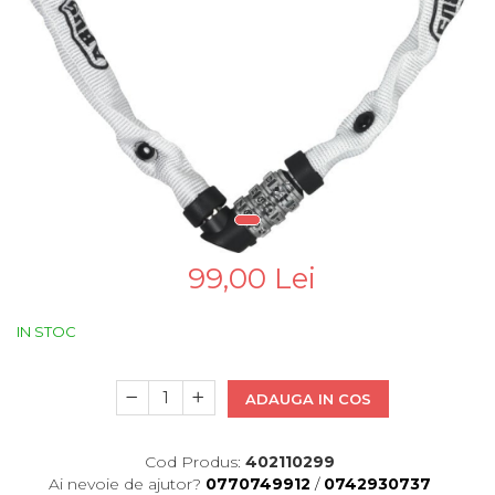
Pinioane
Portbagaje
Placute Frana
Saboti De Frana
Schimbatoare Viteze
Scule Bicicleta
Sei Bicicleta
99,00 Lei
IN STOC
ADAUGA IN COS
Cod Produs:
402110299
Ai nevoie de ajutor?
0770749912
/
0742930737