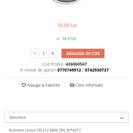
Placute Frana
Saboti de frana
Schimbatoare viteze
50,00 Lei
Scule bicicleta
Sei bicicleta
IN STOC
ADAUGA IN COS
Cod Produs:
426060567
Ai nevoie de ajutor?
0770749912
/
0742930737
Adauga la Favorite
Cere informatii
Descriere
Rulment Union CB-212 6806 2RS 30*42*7