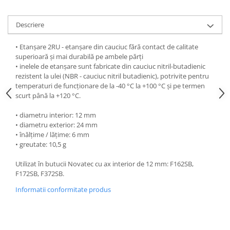
Descriere
• Etanșare 2RU - etanșare din cauciuc fără contact de calitate
superioară și mai durabilă pe ambele părți
• inelele de etanșare sunt fabricate din cauciuc nitril-butadienic
rezistent la ulei (NBR - cauciuc nitril butadienic), potrivite pentru
temperaturi de funcționare de la -40 °C la +100 °C și pe termen
scurt până la +120 °C.
• diametru interior: 12 mm
• diametru exterior: 24 mm
• înălțime / lățime: 6 mm
• greutate: 10,5 g
Utilizat în butucii Novatec cu ax interior de 12 mm: F162SB,
F172SB, F372SB.
Informatii conformitate produs