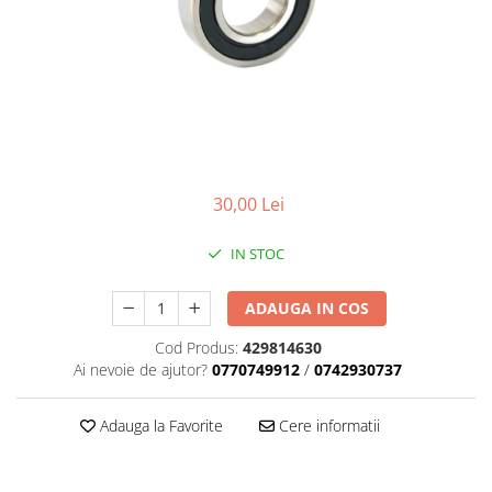
Placute Frana
Saboti de frana
Schimbatoare viteze
Scule bicicleta
Sei bicicleta
30,00 Lei
IN STOC
ADAUGA IN COS
Cod Produs:
429814630
Ai nevoie de ajutor?
0770749912
/
0742930737
Adauga la Favorite
Cere informatii