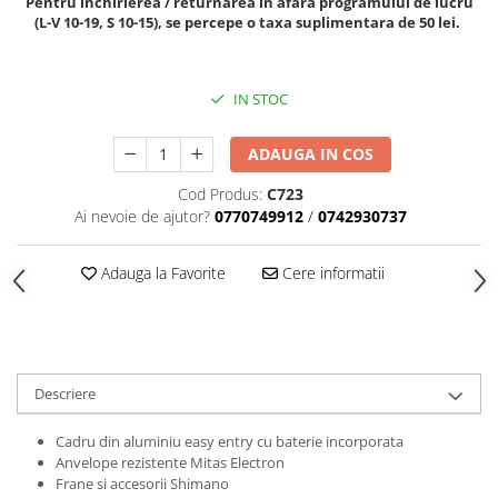
Pentru inchirierea / returnarea in afara programului de lucru
(L-V 10-19, S 10-15), se percepe o taxa suplimentara de 50 lei.
IN STOC
ADAUGA IN COS
Cod Produs:
C723
Ai nevoie de ajutor?
0770749912
/
0742930737
Adauga la Favorite
Cere informatii
Descriere
Cadru din aluminiu easy entry cu baterie incorporata
Anvelope rezistente Mitas Electron
Frane si accesorii Shimano