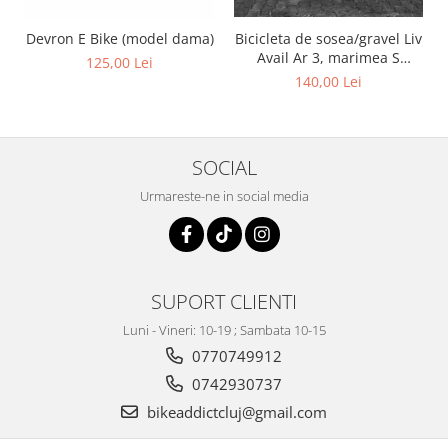
Devron E Bike (model dama)
Bicicleta de sosea/gravel Liv
Avail Ar 3, marimea S
125,00 Lei
(460mm)
140,00 Lei
SOCIAL
Urmareste-ne in social media
SUPORT CLIENTI
Luni - Vineri: 10-19 ; Sambata 10-15
0770749912
0742930737
bikeaddictcluj@gmail.com